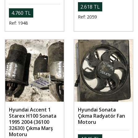
2.618 TL
4.760 TL
Ref: 2059
Ref: 1948
Hyundai Accent 1
Hyundai Sonata
Starex H100 Sonata
Çıkma Radyatör Fan
1995 2004 (36100
Motoru
32630) Çıkma Marş
Motoru