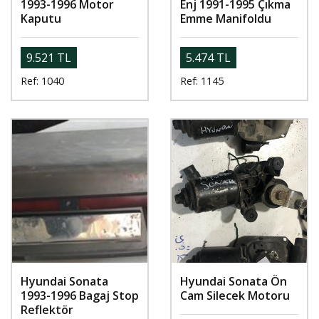
1993-1996 Motor
Enj 1991-1995 Çıkma
Kaputu
Emme Manifoldu
9.521 TL
5.474 TL
Ref: 1040
Ref: 1145
Hyundai Sonata
Hyundai Sonata Ön
1993-1996 Bagaj Stop
Cam Silecek Motoru
Reflektör