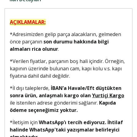
AÇIKLAMALAR:
*Adresimizden gelip parça alacakların, gelmeden
önce parçanın
son durumu hakkında bilgi
almaları rica olunur
.
*Verilen fiyatlar, parçanın boş hali içindir. Örneğin,
kapının üzerinde bulunan cam, kapı kolu v.s. kapı
fiyatına dahil dahil değildir.
*İl dışı taleplerde,
İBAN’a Havale/Eft düştükten
sonra ürün, anlaşmalı kargo olan
Yurtiçi Kargo
ile istenilen adrese gönderimi sağlanır.
Kapıda
ödeme seçeneğimiz yoktur.
*İletişim için
WhatsApp’ı tercih ediyoruz. İhtilaf
halinde WhatsApp'taki yazışmalar belirleyici
olmaktadır.