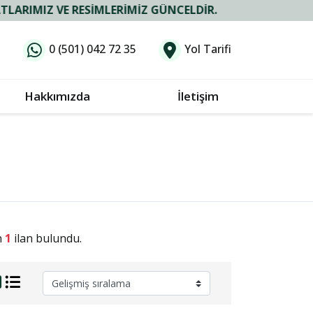
MIZ VE RESIMLERIMIZ GÜNCELDIR.
0 (501) 042 72 35
Yol Tarifi
Hakkımızda
İletişim
n
1
ilan bulundu.