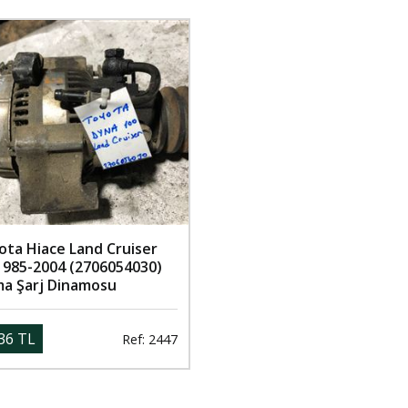
ota Hiace Land Cruiser
 1985-2004 (2706054030)
ma Şarj Dinamosu
36 TL
Ref: 2447