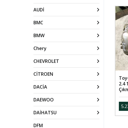
AUDİ
BMC
BMW
Chery
CHEVROLET
CİTROEN
Toy
2.4
DACİA
Çık
DAEWOO
5.2
DAİHATSU
DFM