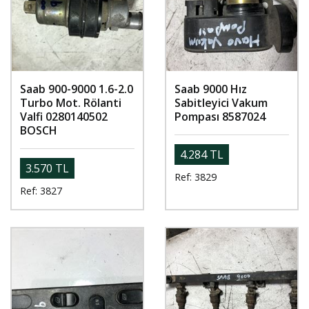
Saab 900-9000 1.6-2.0
Saab 9000 Hız
Turbo Mot. Rölanti
Sabitleyici Vakum
Valfi 0280140502
Pompası 8587024
BOSCH
4.284 TL
3.570 TL
Ref: 3829
Ref: 3827