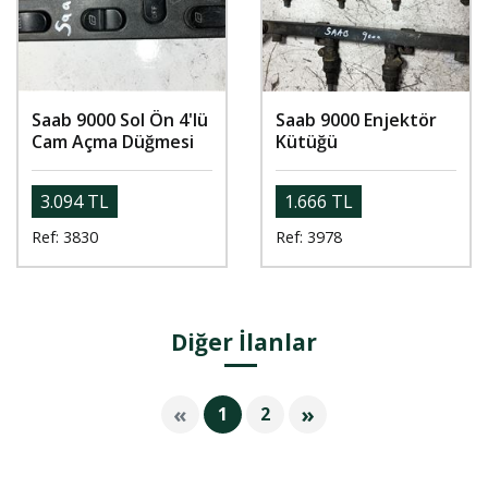
Saab 9000 Sol Ön 4'lü
Saab 9000 Enjektör
Cam Açma Düğmesi
Kütüğü
3.094 TL
1.666 TL
Ref: 3830
Ref: 3978
Diğer İlanlar
«
»
1
2