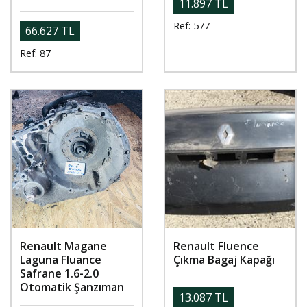
11.897 TL
Ref: 577
66.627 TL
Ref: 87
Renault Magane
Renault Fluence
Laguna Fluance
Çıkma Bagaj Kapağı
Safrane 1.6-2.0
Otomatik Şanzıman
13.087 TL