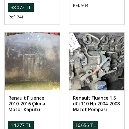
Ref: 944
38.072 TL
Ref: 741
Renault Fluence
Renault Fluance 1.5
2010-2016 Çıkma
dCi 110 Hp 2004-2008
Motor Kaputu
Mazot Pompası
14.277 TL
16.656 TL