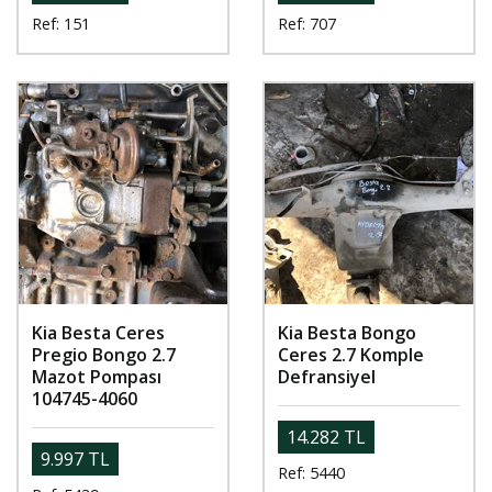
Ref: 151
Ref: 707
Kia Besta Ceres
Kia Besta Bongo
Pregio Bongo 2.7
Ceres 2.7 Komple
Mazot Pompası
Defransiyel
104745-4060
14.282 TL
9.997 TL
Ref: 5440