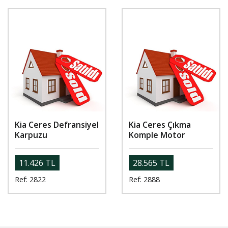
Kia Ceres Defransiyel
Kia Ceres Çıkma
Karpuzu
Komple Motor
11.426 TL
28.565 TL
Ref: 2822
Ref: 2888