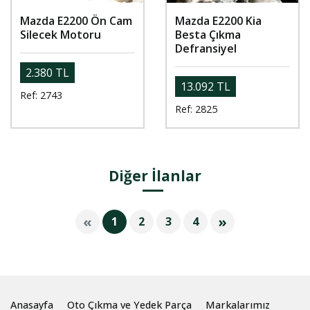
Mazda E2200 Ön Cam
Mazda E2200 Kia
Silecek Motoru
Besta Çıkma
Defransiyel
2.380 TL
13.092 TL
Ref: 2743
Ref: 2825
Diğer İlanlar
«
»
1
2
3
4
Anasayfa
Oto Çıkma ve Yedek Parça
Markalarımız