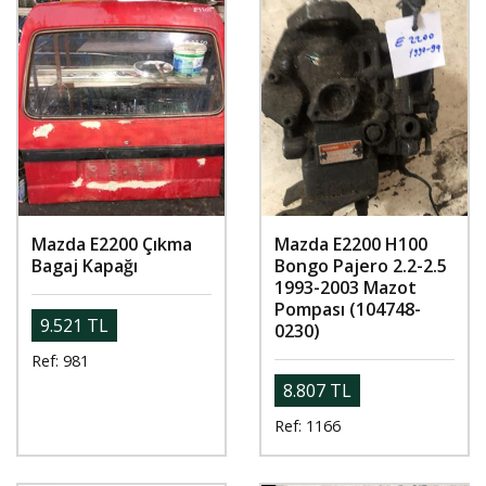
Mazda E2200 Çıkma
Mazda E2200 H100
Bagaj Kapağı
Bongo Pajero 2.2-2.5
1993-2003 Mazot
Pompası (104748-
9.521 TL
0230)
Ref: 981
8.807 TL
Ref: 1166