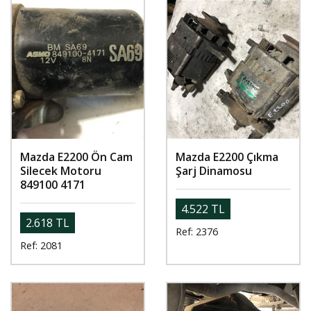
Mazda E2200 Ön Cam
Mazda E2200 Çıkma
Silecek Motoru
Şarj Dinamosu
849100 4171
4.522 TL
2.618 TL
Ref: 2376
Ref: 2081