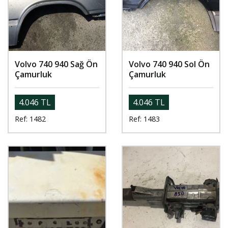
Volvo 740 940 Sağ Ön
Volvo 740 940 Sol Ön
Çamurluk
Çamurluk
4.046 TL
4.046 TL
Ref: 1482
Ref: 1483