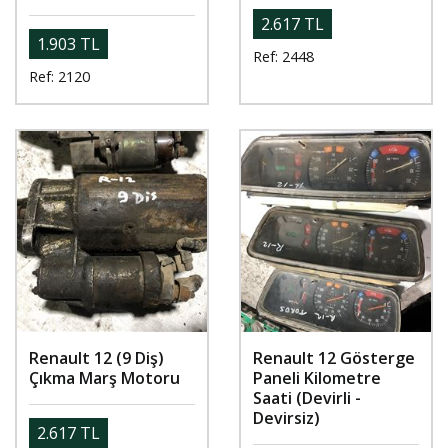
2.617 TL
1.903 TL
Ref: 2448
Ref: 2120
Renault 12 (9 Diş)
Renault 12 Gösterge
Çıkma Marş Motoru
Paneli Kilometre
Saati (Devirli -
Devirsiz)
2.617 TL