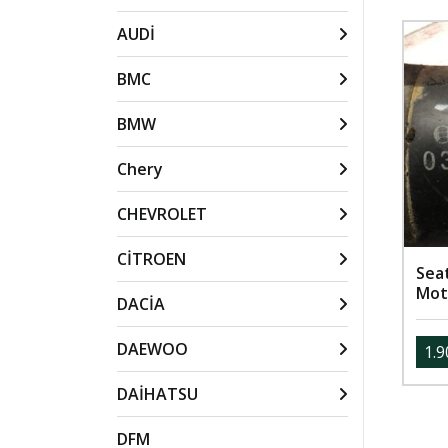
AUDİ
BMC
BMW
Chery
CHEVROLET
CİTROEN
Sea
Mot
DACİA
DAEWOO
1.9
DAİHATSU
DFM