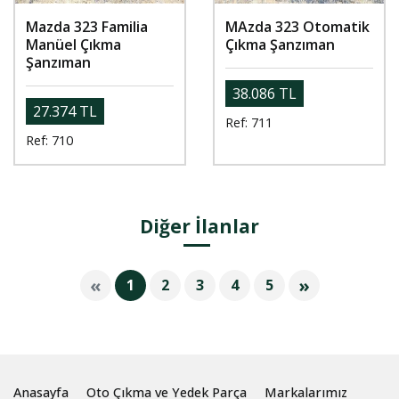
Mazda 323 Familia
MAzda 323 Otomatik
Manüel Çıkma
Çıkma Şanzıman
Şanzıman
38.086 TL
27.374 TL
Ref: 711
Ref: 710
Diğer İlanlar
«
»
1
2
3
4
5
Anasayfa
Oto Çıkma ve Yedek Parça
Markalarımız