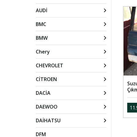
AUDİ
BMC
BMW
Chery
CHEVROLET
CİTROEN
Suzu
Çık
DACİA
DAEWOO
11.
DAİHATSU
DFM