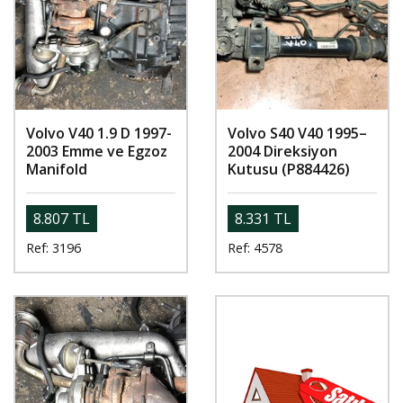
Volvo V40 1.9 D 1997-
Volvo S40 V40 1995–
2003 Emme ve Egzoz
2004 Direksiyon
Manifold
Kutusu (P884426)
8.807 TL
8.331 TL
Ref: 3196
Ref: 4578