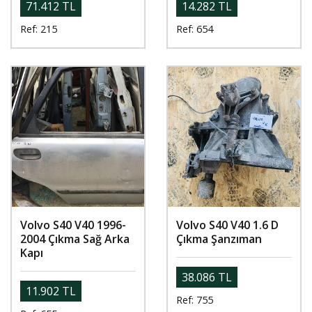
71.412 TL
14.282 TL
Ref: 215
Ref: 654
Volvo S40 V40 1996-
Volvo S40 V40 1.6 D
2004 Çıkma Sağ Arka
Çıkma Şanzıman
Kapı
38.086 TL
11.902 TL
Ref: 755