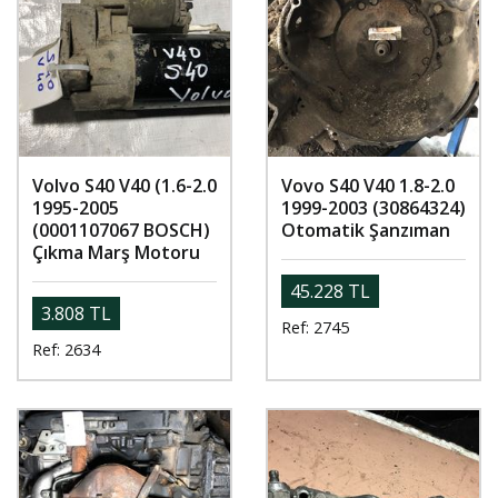
Volvo S40 V40 (1.6-2.0
Vovo S40 V40 1.8-2.0
1995-2005
1999-2003 (30864324)
(0001107067 BOSCH)
Otomatik Şanzıman
Çıkma Marş Motoru
45.228 TL
3.808 TL
Ref: 2745
Ref: 2634