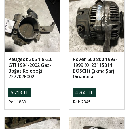
Peugeot 306 1.8-2.0
Rover 600 800 1993-
GTI 1994-2002 Gaz-
1999 (0123115014
Boğaz Kelebeği
BOSCH) Çıkma Şarj
7277026002
Dinamosu
5.713 TL
4.760 TL
Ref: 1888
Ref: 2345