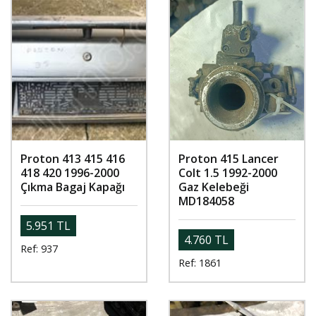
Proton 413 415 416
Proton 415 Lancer
418 420 1996-2000
Colt 1.5 1992-2000
Çıkma Bagaj Kapağı
Gaz Kelebeği
MD184058
5.951 TL
4.760 TL
Ref: 937
Ref: 1861