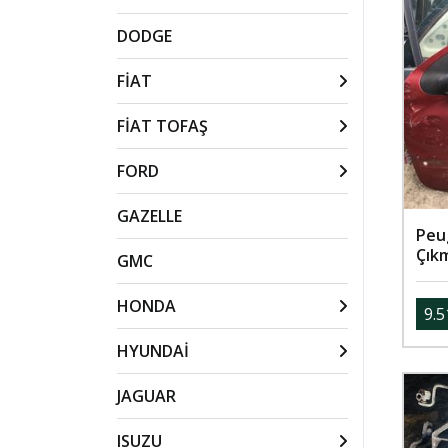
DODGE
FİAT
FİAT TOFAŞ
FORD
GAZELLE
Peu
Çıkm
GMC
HONDA
9.5
HYUNDAİ
JAGUAR
ISUZU