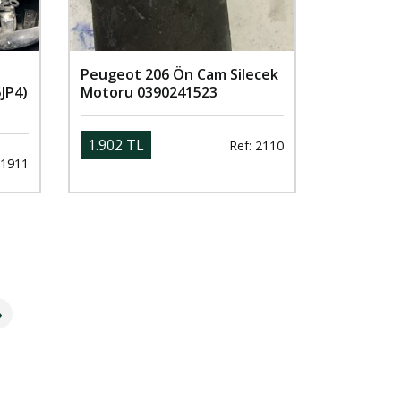
Peugeot 206 Ön Cam Silecek
JP4)
Motoru 0390241523
1.902 TL
Ref: 2110
 1911
»