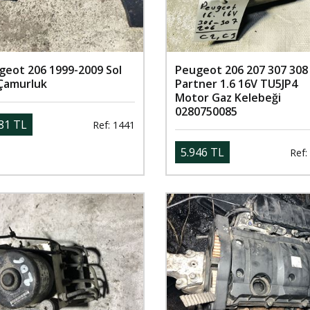
geot 206 1999-2009 Sol
Peugeot 206 207 307 308
Çamurluk
Partner 1.6 16V TU5JP4
Motor Gaz Kelebeği
0280750085
81 TL
Ref: 1441
5.946 TL
Ref: