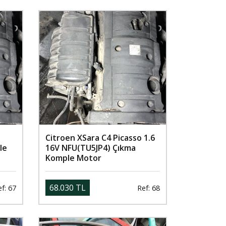
Citroen XSara C4 Picasso 1.6
le
16V NFU(TU5JP4) Çıkma
Komple Motor
68.030 TL
f: 67
Ref: 68