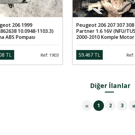
geot 206 1999
Peugeot 206 207 307 308
2862638 10.0948-1103.3)
Partner 1.6 16V (NFU/TU5
ma ABS Pompası
2000-2010 Komple Motor
08 TL
59.467 TL
Ref: 1903
Ref:
Diğer İlanlar
«
1
2
3