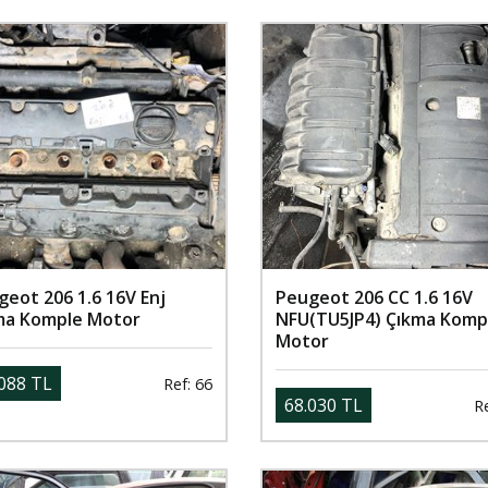
eot 206 1.6 16V Enj
Peugeot 206 CC 1.6 16V
ma Komple Motor
NFU(TU5JP4) Çıkma Komp
Motor
088 TL
Ref: 66
68.030 TL
Re