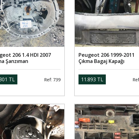
geot 206 1.4 HDI 2007
Peugeot 206 1999-2011
ma Şanzıman
Çıkma Bagaj Kapağı
301 TL
11.893 TL
Ref: 739
Ref