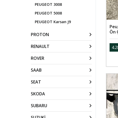
PEUGEOT 3008
PEUGEOT 5008
PEUGEOT Karsan J9
Peu
Ön 
PROTON
RENAULT
4.2
ROVER
SAAB
SEAT
SKODA
SUBARU
SUZUKİ