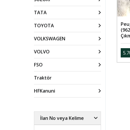
TATA
Peu
TOYOTA
(96
Çık
VOLKSWAGEN
VOLVO
5.7
FSO
Traktör
HFKanuni
İlan No veya Kelime