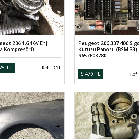
eot 206 1.6 16V Enj
Peugeot 206 307 406 Sig
ma Kompresörü
Kutusu Panosu (BSM B3)
9657608780
25 TL
Ref: 1201
5.470 TL
Ref: