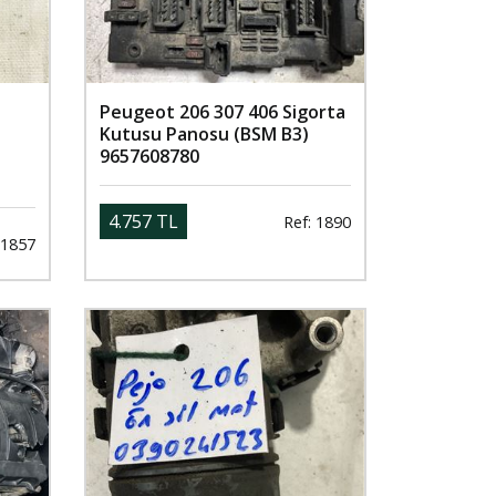
Peugeot 206 307 406 Sigorta
Kutusu Panosu (BSM B3)
9657608780
4.757 TL
Ref: 1890
 1857