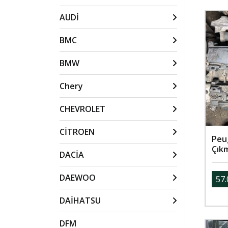
AUDİ
BMC
BMW
Chery
CHEVROLET
CİTROEN
Peug
Çık
DACİA
DAEWOO
57.
DAİHATSU
DFM