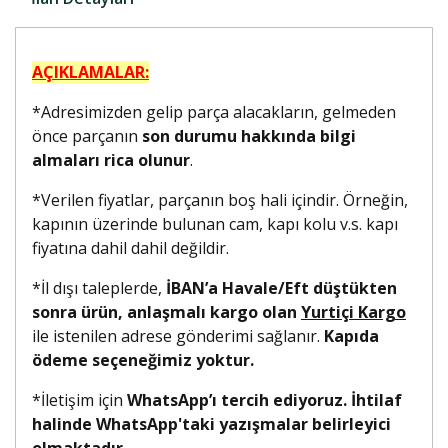
AÇIKLAMALAR:
*Adresimizden gelip parça alacakların, gelmeden
önce parçanın
son durumu hakkında bilgi
almaları rica olunur
.
*Verilen fiyatlar, parçanın boş hali içindir. Örneğin,
kapının üzerinde bulunan cam, kapı kolu v.s. kapı
fiyatına dahil dahil değildir.
*İl dışı taleplerde,
İBAN’a Havale/Eft düştükten
sonra ürün, anlaşmalı kargo olan
Yurtiçi Kargo
ile istenilen adrese gönderimi sağlanır.
Kapıda
ödeme seçeneğimiz yoktur.
*İletişim için
WhatsApp’ı tercih ediyoruz. İhtilaf
halinde WhatsApp'taki yazışmalar belirleyici
olmaktadır.