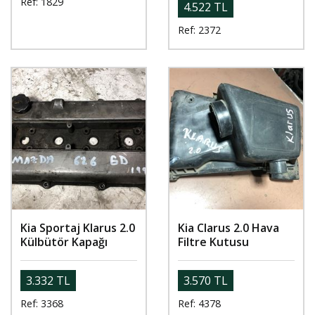
Ref: 1829
4.522 TL
Ref: 2372
Kia Sportaj Klarus 2.0
Kia Clarus 2.0 Hava
Külbütör Kapağı
Filtre Kutusu
3.332 TL
3.570 TL
Ref: 3368
Ref: 4378