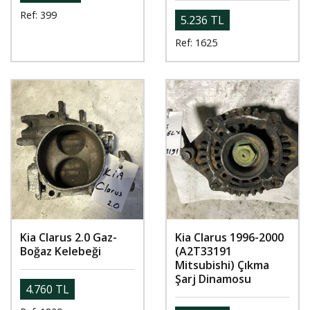
Ref: 399
5.236 TL
Ref: 1625
Kia Clarus 2.0 Gaz-
Kia Clarus 1996-2000
Boğaz Kelebeği
(A2T33191
Mitsubishi) Çıkma
Şarj Dinamosu
4.760 TL