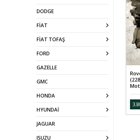
DODGE
FİAT
FİAT TOFAŞ
FORD
GAZELLE
Rov
(22
GMC
Mot
HONDA
3.8
HYUNDAİ
JAGUAR
ISUZU