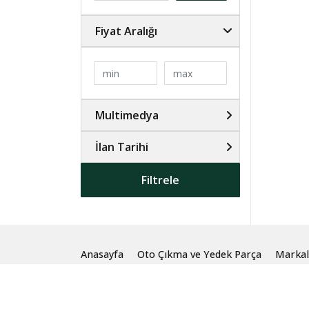
Fiyat Aralığı
Multimedya
İlan Tarihi
Filtrele
Anasayfa
Oto Çıkma ve Yedek Parça
Markal
© 2024 Burak Oto Çıkma Parça İzmir. Tüm Hakları S