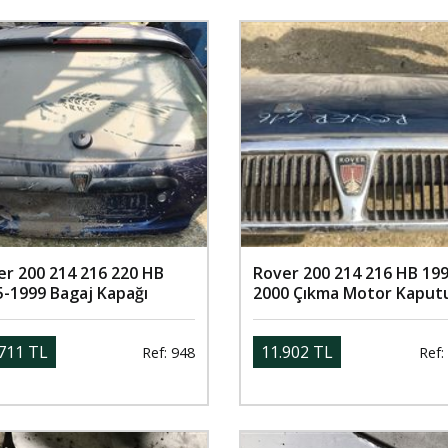
er 200 214 216 220 HB
Rover 200 214 216 HB 199
5-1999 Bagaj Kapağı
2000 Çıkma Motor Kaput
711 TL
11.902 TL
Ref: 948
Ref: