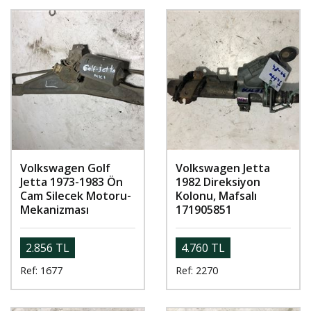
Volkswagen Golf
Volkswagen Jetta
Jetta 1973-1983 Ön
1982 Direksiyon
Cam Silecek Motoru-
Kolonu, Mafsalı
Mekanizması
171905851
2.856 TL
4.760 TL
Ref: 1677
Ref: 2270