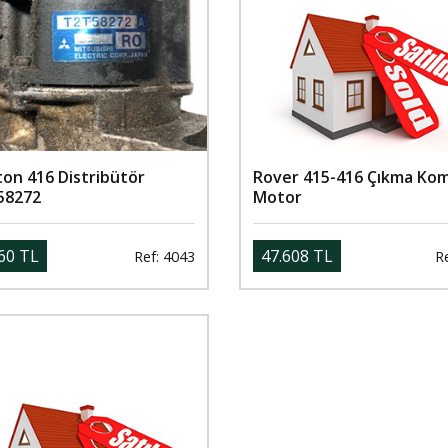
ton 416 Distribütör
Rover 415-416 Çıkma Ko
58272
Motor
60 TL
47.608 TL
Ref: 4043
Re