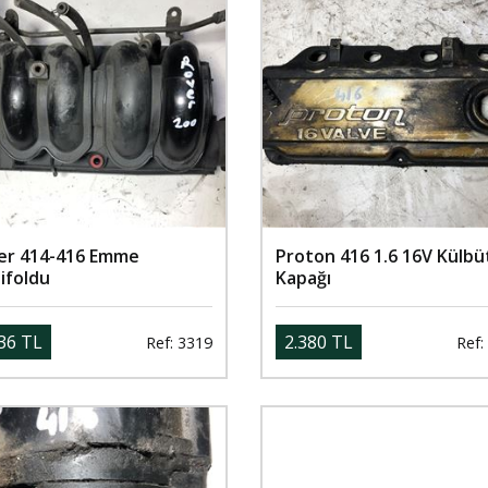
er 414-416 Emme
Proton 416 1.6 16V Külbü
ifoldu
Kapağı
36 TL
2.380 TL
Ref: 3319
Ref: