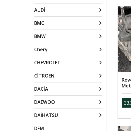
AUDİ
BMC
BMW
Chery
CHEVROLET
CİTROEN
Rov
Mot
DACİA
DAEWOO
33.
DAİHATSU
DFM