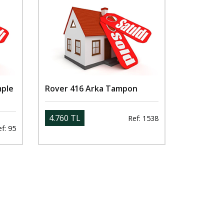
mple
Rover 416 Arka Tampon
4.760 TL
Ref: 1538
f: 95