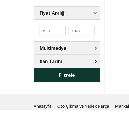
Fiyat Aralığı
Multimedya
İlan Tarihi
Filtrele
Anasayfa
Oto Çıkma ve Yedek Parça
Markal
© 2024 Burak Oto Çıkma Parça İzmir. Tüm Hakları S