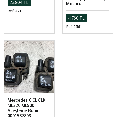
23.804 TL
Motoru
Ref: 471
4.760 TL
Ref: 2561
Mercedes C CL CLK
ML320 ML500
Ateşleme Bobini
0001587803