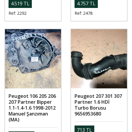
4.519 TL
4.757 TL
Ref: 2292
Ref: 2478
Peugeot 106 205 206
Peugeot 207 301 307
207 Partner Bipper
Partner 1.6 HDİ
1.1-1.4-1.6 1998-2012
Turbo Borusu
Manuel Şanzıman
9656953680
(MA)
713 TL