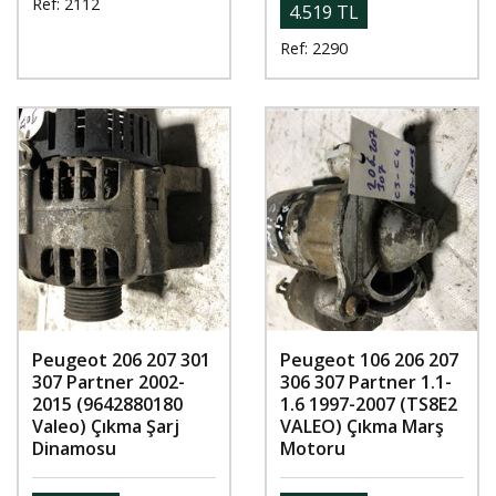
Ref: 2112
4.519 TL
Ref: 2290
Peugeot 206 207 301
Peugeot 106 206 207
307 Partner 2002-
306 307 Partner 1.1-
2015 (9642880180
1.6 1997-2007 (TS8E2
Valeo) Çıkma Şarj
VALEO) Çıkma Marş
Dinamosu
Motoru