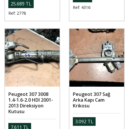
25.689 TL
Ref: 4316
Ref: 2778
Peugeot 307 3008
Peugeot 307 Sağ
1.4-1.6-2.0 HDI 2001-
Arka Kapı Cam
2013 Direksiyon
Krikosu
Kutusu
3.092 TL
7.611 TL