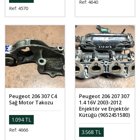
Ref: 4640
Ref: 4570
Peugeot 206 307 C4
Peugeot 206 207 307
Sağ Motor Takozu
1.4 16V 2003-2012
Enjektör ve Enjektör
Kütüğü (9652451580)
1.094 TL
Ref: 4666
3.568 TL