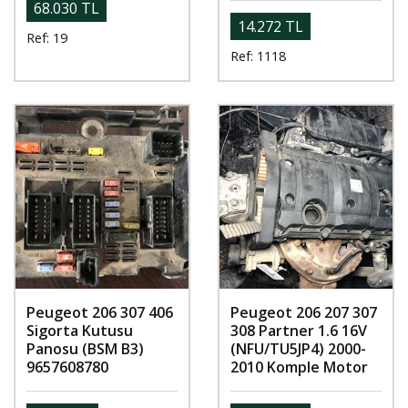
68.030 TL
14.272 TL
Ref: 19
Ref: 1118
Peugeot 206 307 406
Peugeot 206 207 307
Sigorta Kutusu
308 Partner 1.6 16V
Panosu (BSM B3)
(NFU/TU5JP4) 2000-
9657608780
2010 Komple Motor