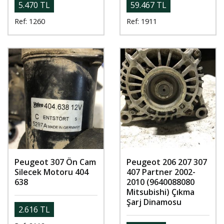
5.470 TL
59.467 TL
Ref: 1260
Ref: 1911
Peugeot 307 Ön Cam
Peugeot 206 207 307
Silecek Motoru 404
407 Partner 2002-
638
2010 (9640088080
Mitsubishi) Çıkma
Şarj Dinamosu
2.616 TL