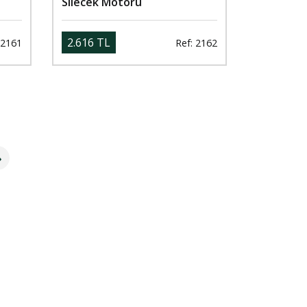
Silecek Motoru
2.616 TL
 2161
Ref: 2162
»