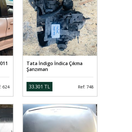
2011
Tata İndigo İndica Çıkma
Şanzıman
33.301 TL
: 624
Ref: 748