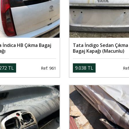
a İndica HB Çıkma Bagaj
Tata İndigo Sedan Çıkma
ağı
Bagaj Kapağı (Macunlu)
272 TL
9.038 TL
Ref: 961
Ref