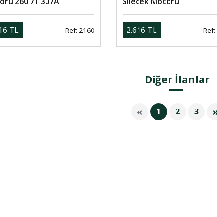
oru 260 71 307A
Silecek Motoru
16 TL
2.616 TL
Ref: 2160
Ref:
Diğer İlanlar
«
1
2
3