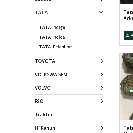
Tata
TATA
Ark
TATA İndigo
4.7
TATA İndica
TATA Telcoline
TOYOTA
VOLKSWAGEN
VOLVO
FSO
Traktör
HFKanuni
Tat