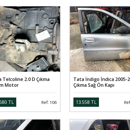
 Telcoline 2.0 D Çıkma
Tata İndigo İndica 2005-
ım Motor
Çıkma Sağ Ön Kapı
680 TL
13.558 TL
Ref: 106
Ref