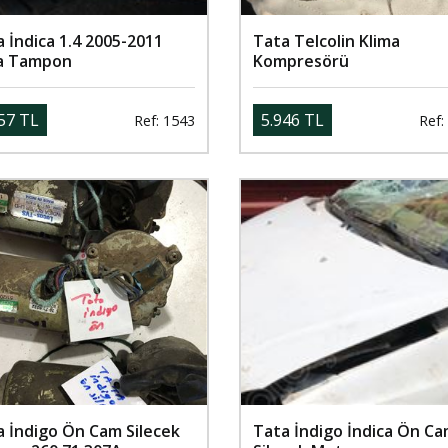
 İndica 1.4 2005-2011
Tata Telcolin Klima
a Tampon
Kompresörü
57 TL
5.946 TL
Ref: 1543
Ref:
a İndigo Ön Cam Silecek
Tata İndigo İndica Ön C