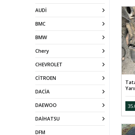
AUDİ
BMC
BMW
Chery
CHEVROLET
CİTROEN
Tata
Yar
DACİA
DAEWOO
35.
DAİHATSU
DFM