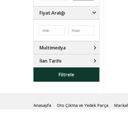
Fiyat Aralığı
Multimedya
İlan Tarihi
Filtrele
Anasayfa
Oto Çıkma ve Yedek Parça
Markal
© 2024 Burak Oto Çıkma Parça İzmir. Tüm Hakları S