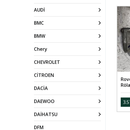
AUDİ
BMC
BMW
Chery
CHEVROLET
CİTROEN
Rov
Röla
DACİA
DAEWOO
3.5
DAİHATSU
DFM