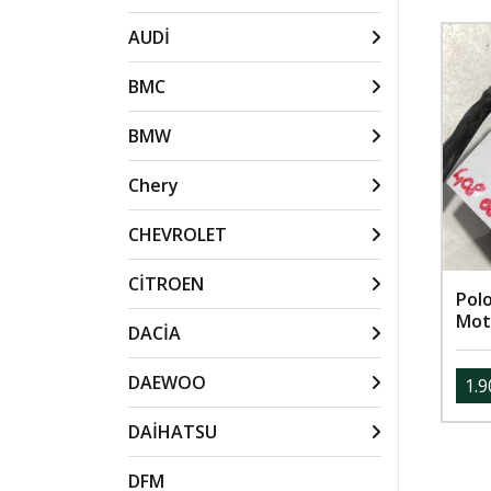
AUDİ
BMC
BMW
Chery
CHEVROLET
CİTROEN
Pol
Mot
DACİA
DAEWOO
1.9
DAİHATSU
DFM