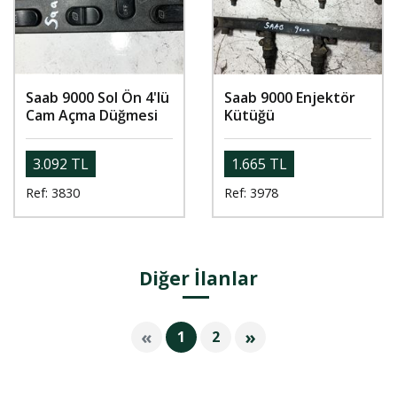
Saab 9000 Sol Ön 4'lü
Saab 9000 Enjektör
Cam Açma Düğmesi
Kütüğü
3.092 TL
1.665 TL
Ref: 3830
Ref: 3978
Diğer İlanlar
«
»
1
2