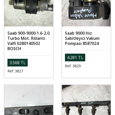
Saab 900-9000 1.6-2.0
Saab 9000 Hız
Turbo Mot. Rölanti
Sabitleyici Vakum
Valfi 0280140502
Pompası 8587024
BOSCH
4.281 TL
3.568 TL
Ref: 3829
Ref: 3827