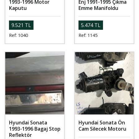
1993-1996 Motor
Enj 1991-1995 Çıkma
Kaputu
Emme Manifoldu
9.521 TL
5.474 TL
Ref: 1040
Ref: 1145
Hyundai Sonata
Hyundai Sonata Ön
1993-1996 Bagaj Stop
Cam Silecek Motoru
Reflektör