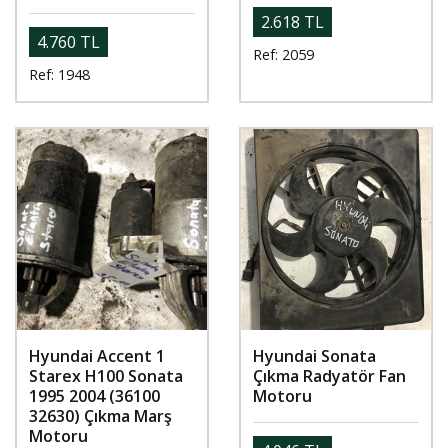
2.618 TL
4.760 TL
Ref: 2059
Ref: 1948
Hyundai Accent 1
Hyundai Sonata
Starex H100 Sonata
Çıkma Radyatör Fan
1995 2004 (36100
Motoru
32630) Çıkma Marş
Motoru