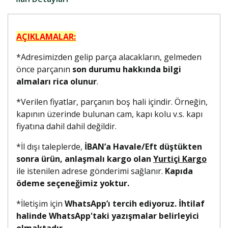
AÇIKLAMALAR:
*Adresimizden gelip parça alacakların, gelmeden
önce parçanın
son durumu hakkında bilgi
almaları rica olunur
.
*Verilen fiyatlar, parçanın boş hali içindir. Örneğin,
kapının üzerinde bulunan cam, kapı kolu v.s. kapı
fiyatına dahil dahil değildir.
*İl dışı taleplerde,
İBAN’a Havale/Eft düştükten
sonra ürün, anlaşmalı kargo olan
Yurtiçi Kargo
ile istenilen adrese gönderimi sağlanır.
Kapıda
ödeme seçeneğimiz yoktur.
*İletişim için
WhatsApp’ı tercih ediyoruz. İhtilaf
halinde WhatsApp'taki yazışmalar belirleyici
olmaktadır.