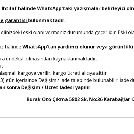
 İhtilaf halinde WhatsApp'taki yazışmalar belirleyici ol
de garantisi
bulunmaktadır.
 elinizdeki eski olanı vermeniz durumunda geçerlidir. Eski ol
niz halinde
WhatsApp’tan yardımcı olunur veya görüntülü a
olara endeksli olmasından kaynaklanmaktadır.
r.
şmalı kargoya verilir, kargo ücreti alıcıya aittir.
 (3) gün içerisinde Değişim / İade talebinde bulunabilir. İade
an sonra Değişim / Ücret İadesi yapılır
.
5 Burak Oto Çıkma 5802 Sk. No:36 Karabağlar İ