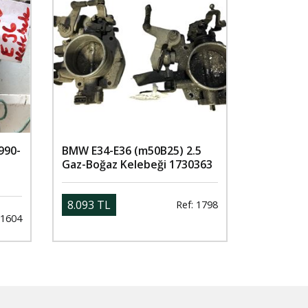
990-
BMW E34-E36 (m50B25) 2.5
Gaz-Boğaz Kelebeği 1730363
8.093 TL
Ref: 1798
 1604