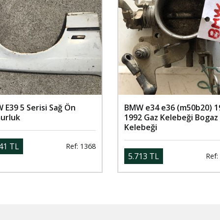
 E39 5 Serisi Sağ Ön
BMW e34 e36 (m50b20) 1
urluk
1992 Gaz Kelebeği Bogaz
Kelebeği
41 TL
Ref: 1368
5.713 TL
Ref: