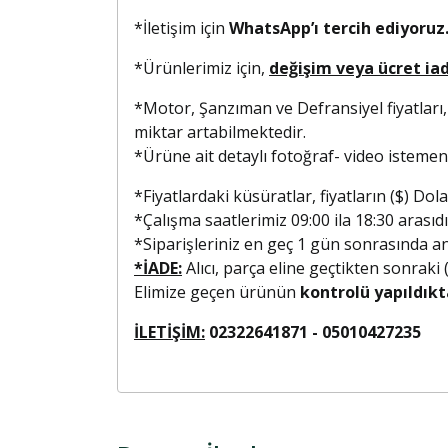
*İletişim için
WhatsApp’ı tercih ediyoruz.
*Ürünlerimiz için,
değişim veya ücret ia
*Motor, Şanzıman ve Defransiyel fiyatları,
miktar artabilmektedir.
*Ürüne ait detaylı fotoğraf- video isteme
*Fiyatlardaki küsüratlar, fiyatların ($) D
*Çalışma saatlerimiz 09:00 ila 18:30 arasıdı
*Siparişleriniz en geç 1 gün sonrasında anla
*İADE:
Alıcı, parça eline geçtikten sonraki
Elimize geçen ürünün
kontrolü yapıldıkt
İLETİŞİM:
02322641871 - 0501042723