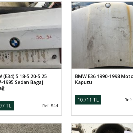
(E34) 5.18-5.20-5.25
BMW E36 1990-1998 Mot
7-1995 Sedan Bagaj
Kaputu
ağı
10.711 TL
Ref:
97 TL
Ref: 844