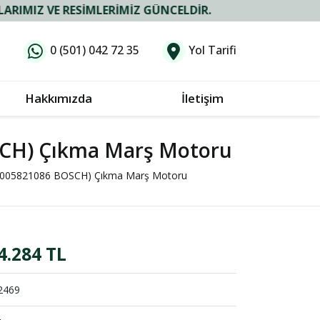
RESIMLERIMIZ GÜNCELDIR.
0 (501) 042 72 35
Yol Tarifi
Hakkımızda
İletişim
SCH) Çıkma Marş Motoru
(1005821086 BOSCH) Çıkma Marş Motoru
4.284 TL
2469