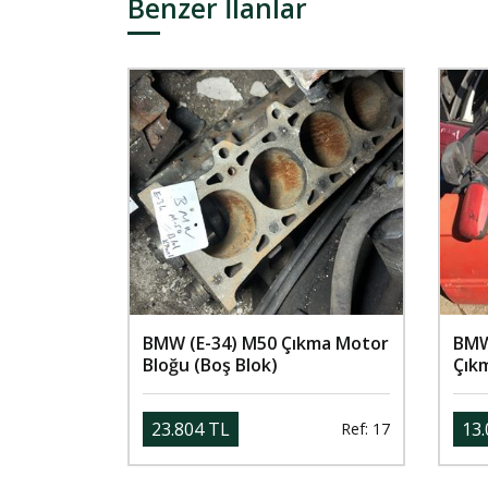
Benzer İlanlar
BMW (E-34) M50 Çıkma Motor
BMW
Bloğu (Boş Blok)
Çık
23.804 TL
13.
Ref: 17