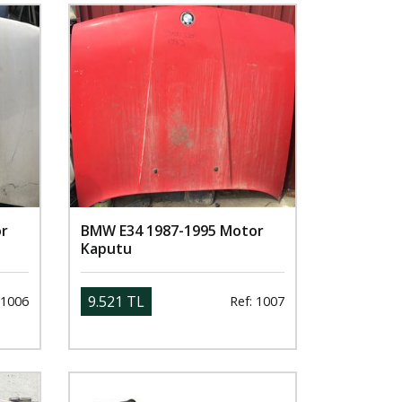
or
BMW E34 1987-1995 Motor
Kaputu
9.521 TL
 1006
Ref: 1007