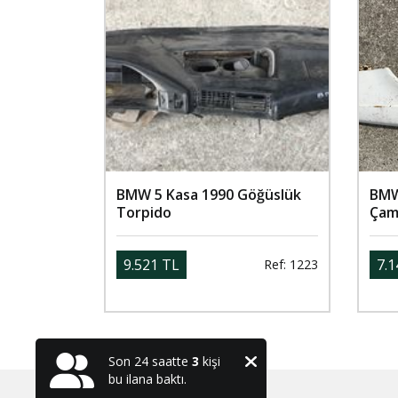
BMW 5 Kasa 1990 Göğüslük
BMW
Torpido
Çam
9.521 TL
7.1
Ref: 1223
Son 24 saatte
3
kişi
bu ilana baktı.