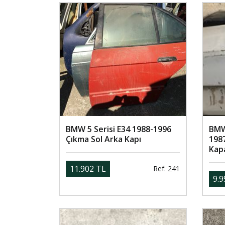
BMW 5 Serisi E34 1988-1996
BMW 
Çıkma Sol Arka Kapı
198
Kap
11.902 TL
Ref: 241
9.9