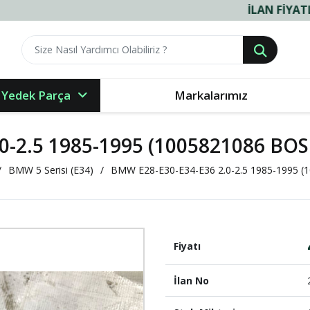
İLAN FIYATLARIMIZ VE 
 Yedek Parça
Markalarımız
0-2.5 1985-1995 (1005821086 BO
BMW 5 Serisi (E34)
BMW E28-E30-E34-E36 2.0-2.5 1985-1995 
Fiyatı
İlan No