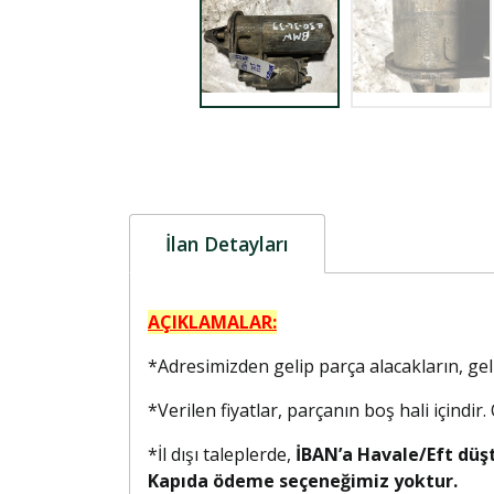
İlan Detayları
AÇIKLAMALAR:
*Adresimizden gelip parça alacakların, g
*Verilen fiyatlar, parçanın boş hali içindir
*İl dışı taleplerde,
İBAN’a Havale/Eft düş
Kapıda ödeme seçeneğimiz yoktur.