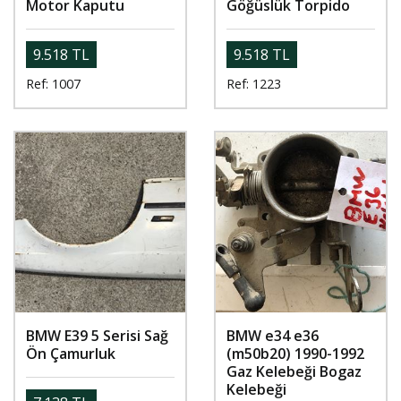
Motor Kaputu
Göğüslük Torpido
9.518 TL
9.518 TL
Ref: 1007
Ref: 1223
BMW E39 5 Serisi Sağ
BMW e34 e36
Ön Çamurluk
(m50b20) 1990-1992
Gaz Kelebeği Bogaz
Kelebeği