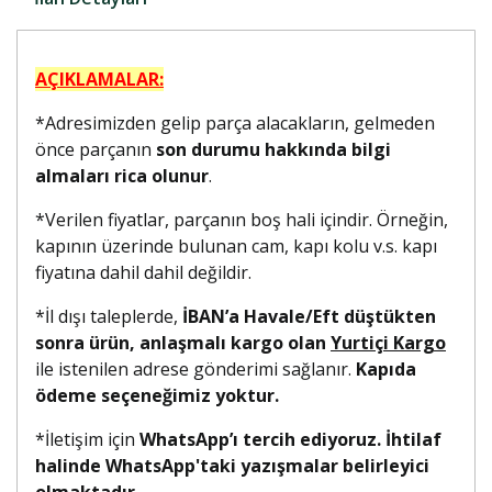
AÇIKLAMALAR:
*Adresimizden gelip parça alacakların, gelmeden
önce parçanın
son durumu hakkında bilgi
almaları rica olunur
.
*Verilen fiyatlar, parçanın boş hali içindir. Örneğin,
kapının üzerinde bulunan cam, kapı kolu v.s. kapı
fiyatına dahil dahil değildir.
*İl dışı taleplerde,
İBAN’a Havale/Eft düştükten
sonra ürün, anlaşmalı kargo olan
Yurtiçi Kargo
ile istenilen adrese gönderimi sağlanır.
Kapıda
ödeme seçeneğimiz yoktur.
*İletişim için
WhatsApp’ı tercih ediyoruz. İhtilaf
halinde WhatsApp'taki yazışmalar belirleyici
olmaktadır.