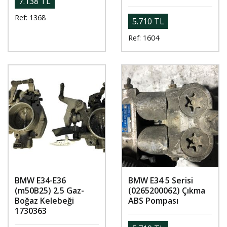
7.138 TL
Ref: 1368
5.710 TL
Ref: 1604
BMW E34-E36
BMW E34 5 Serisi
(m50B25) 2.5 Gaz-
(0265200062) Çıkma
Boğaz Kelebeği
ABS Pompası
1730363