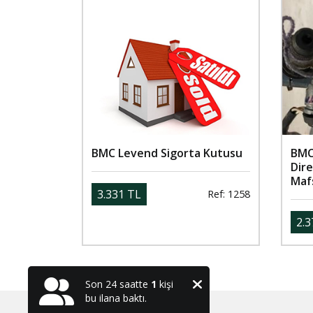
BMC Levend Sigorta Kutusu
BMC
Dire
Mafs
3.331 TL
Ref: 1258
2.3
Son 24 saatte
1
kişi
bu ilana baktı.