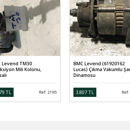
 Levend TM30
BMC Levend (61920162
ksiyon Mili Kolonu,
Lucas) Çıkma Vakumlu Şar
alı
Dinamosu
79 TL
3.807 TL
Ref: 2195
Ref: