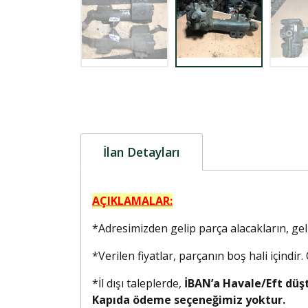
İlan Detayları
AÇIKLAMALAR:
*Adresimizden gelip parça alacakların, g
*Verilen fiyatlar, parçanın boş hali içindir
*İl dışı taleplerde,
İBAN’a Havale/Eft düş
Kapıda ödeme seçeneğimiz yoktur.