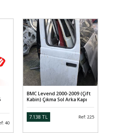
BMC Levend 2000-2009 (Çift
5
Kabin) Çıkma Sol Arka Kapı
7.138 TL
Ref: 225
f: 40