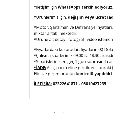
*İletişim için
WhatsApp’ı tercih ediyoruz.
*Ürünlerimiz için,
değişim veya ücret ia
*Motor, Şanzıman ve Defransiyel fiyatları,
miktar artabilmektedir.
*Ürüne ait detaylı fotoğraf- video isteme
*Fiyatlardaki küsüratlar, fiyatların ($) D
*Çalışma saatlerimiz 09:00 ila 18:30 arasıdı
*Siparişleriniz en geç 1 gün sonrasında anla
*İADE:
Alıcı, parça eline geçtikten sonraki
Elimize geçen ürünün
kontrolü yapıldıkt
İLETİŞİM:
02322641871 - 0501042723