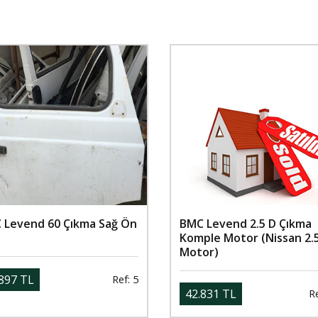
 Levend 60 Çıkma Sağ Ön
BMC Levend 2.5 D Çıkma
ı
Komple Motor (Nissan 2.
Motor)
897 TL
Ref: 5
42.831 TL
Re