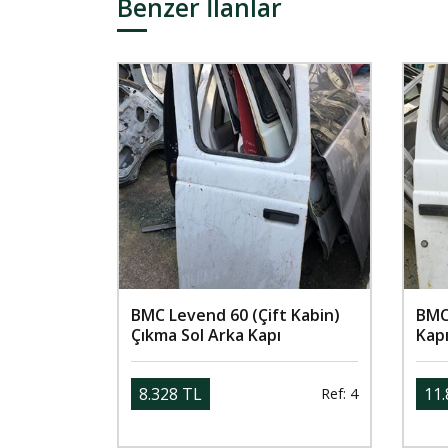
Benzer İlanlar
BMC Levend 60 (Çift Kabin)
BMC
Çıkma Sol Arka Kapı
Kap
8.328 TL
11.
Ref: 4