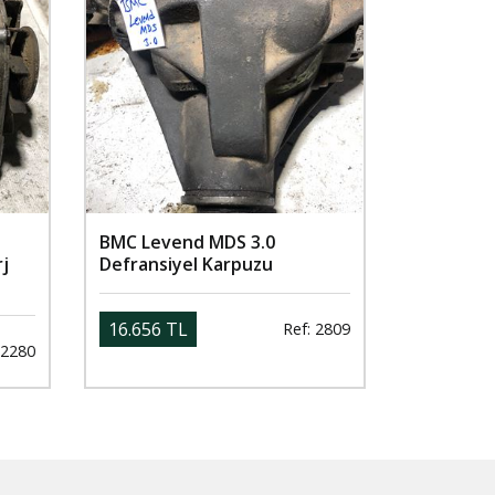
BMC Levend MDS 3.0
j
Defransiyel Karpuzu
16.656 TL
Ref: 2809
 2280