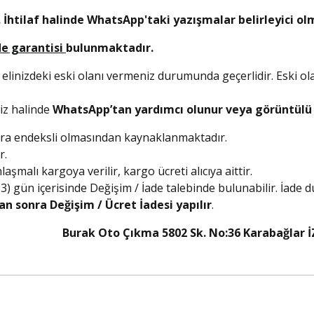
 İhtilaf halinde WhatsApp'taki yazışmalar belirleyici ol
de garantisi
bulunmaktadır.
 elinizdeki eski olanı vermeniz durumunda geçerlidir. Eski ol
niz halinde
WhatsApp’tan yardımcı olunur veya görüntülü a
olara endeksli olmasından kaynaklanmaktadır.
r.
şmalı kargoya verilir, kargo ücreti alıcıya aittir.
 (3) gün içerisinde Değişim / İade talebinde bulunabilir. İade
an sonra Değişim / Ücret İadesi yapılır
.
5 Burak Oto Çıkma 5802 Sk. No:36 Karabağlar İ