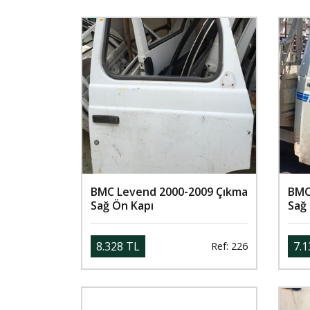
BMC Levend 2000-2009 Çıkma
BMC
Sağ Ön Kapı
Sağ
8.328 TL
7.1
Ref: 226