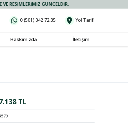
LERIMIZ GÜNCELDIR.
0 (501) 042 72 35
Yol Tarifi
Hakkımızda
İletişim
7.138 TL
4579