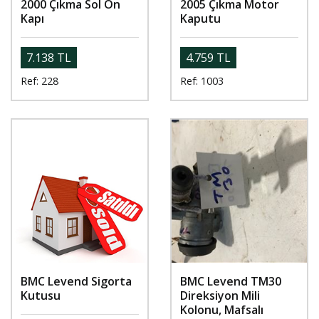
2000 Çıkma Sol Ön
2005 Çıkma Motor
Kapı
Kaputu
7.138 TL
4.759 TL
Ref: 228
Ref: 1003
BMC Levend Sigorta
BMC Levend TM30
Kutusu
Direksiyon Mili
Kolonu, Mafsalı