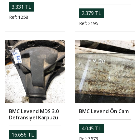
3.331 TL
2.379 TL
Ref: 1258
Ref: 2195
BMC Levend MDS 3.0
BMC Levend Ön Cam
Defransiyel Karpuzu
4.045 TL
16.656 TL
Ref: 3573