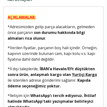
AÇIKLAMALAR:
*Adresimizden gelip parça alacakların, gelmeden
önce parçanın
son durumu hakkında bilgi
almaları rica olunur
.
*Verilen fiyatlar, parçanın boş hali içindir. Örneğin,
kapının üzerinde bulunan cam, kapı kolu v.s. kapı
fiyatına dahil dahil değildir.
*İl dışı taleplerde,
İBAN’a Havale/Eft düştükten
sonra ürün, anlaşmalı kargo olan
Yurtiçi Kargo
ile istenilen adrese gönderimi sağlanır.
Kapıda
ödeme seçeneğimiz yoktur.
*İletişim için
WhatsApp’ı tercih ediyoruz. İhtilaf
halinde WhatsApp'taki yazışmalar belirleyici
olmaktadır.