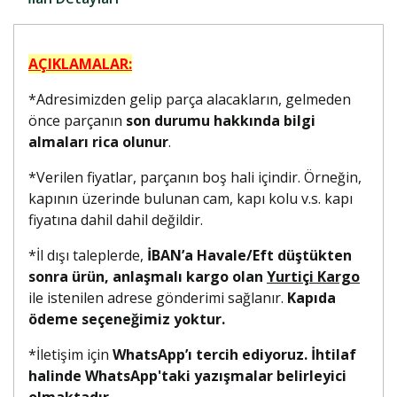
AÇIKLAMALAR:
*Adresimizden gelip parça alacakların, gelmeden
önce parçanın
son durumu hakkında bilgi
almaları rica olunur
.
*Verilen fiyatlar, parçanın boş hali içindir. Örneğin,
kapının üzerinde bulunan cam, kapı kolu v.s. kapı
fiyatına dahil dahil değildir.
*İl dışı taleplerde,
İBAN’a Havale/Eft düştükten
sonra ürün, anlaşmalı kargo olan
Yurtiçi Kargo
ile istenilen adrese gönderimi sağlanır.
Kapıda
ödeme seçeneğimiz yoktur.
*İletişim için
WhatsApp’ı tercih ediyoruz. İhtilaf
halinde WhatsApp'taki yazışmalar belirleyici
olmaktadır.