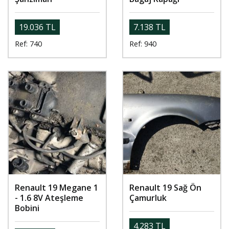
19.036 TL
7.138 TL
Ref: 740
Ref: 940
Renault 19 Megane 1
Renault 19 Sağ Ön
- 1.6 8V Ateşleme
Çamurluk
Bobini
4.283 TL