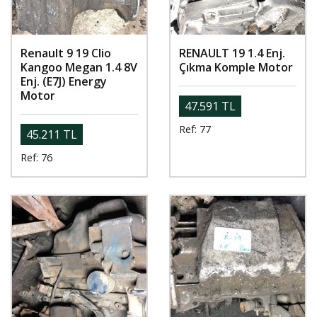
Renault 9 19 Clio
RENAULT 19 1.4 Enj.
Kangoo Megan 1.4 8V
Çıkma Komple Motor
Enj. (E7J) Energy
Motor
47.591 TL
Ref: 77
45.211 TL
Ref: 76