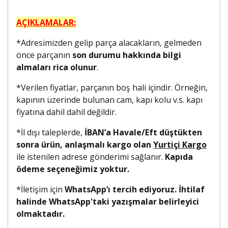
AÇIKLAMALAR:
*Adresimizden gelip parça alacakların, gelmeden
önce parçanın
son durumu hakkında bilgi
almaları rica olunur
.
*Verilen fiyatlar, parçanın boş hali içindir. Örneğin,
kapının üzerinde bulunan cam, kapı kolu v.s. kapı
fiyatına dahil dahil değildir.
*İl dışı taleplerde,
İBAN’a Havale/Eft düştükten
sonra ürün, anlaşmalı kargo olan
Yurtiçi Kargo
ile istenilen adrese gönderimi sağlanır.
Kapıda
ödeme seçeneğimiz yoktur.
*İletişim için
WhatsApp’ı tercih ediyoruz. İhtilaf
halinde WhatsApp'taki yazışmalar belirleyici
olmaktadır.