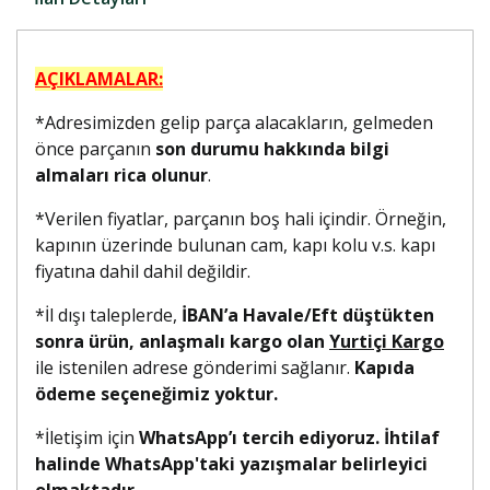
AÇIKLAMALAR:
*Adresimizden gelip parça alacakların, gelmeden
önce parçanın
son durumu hakkında bilgi
almaları rica olunur
.
*Verilen fiyatlar, parçanın boş hali içindir. Örneğin,
kapının üzerinde bulunan cam, kapı kolu v.s. kapı
fiyatına dahil dahil değildir.
*İl dışı taleplerde,
İBAN’a Havale/Eft düştükten
sonra ürün, anlaşmalı kargo olan
Yurtiçi Kargo
ile istenilen adrese gönderimi sağlanır.
Kapıda
ödeme seçeneğimiz yoktur.
*İletişim için
WhatsApp’ı tercih ediyoruz. İhtilaf
halinde WhatsApp'taki yazışmalar belirleyici
olmaktadır.