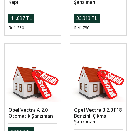
Kapı
Şanzıman
11.897 TL
33.313 TL
Ref: 530
Ref: 730
Opel Vectra A 2.0
Opel Vectra B 2.0 F18
Otomatik Şanzıman
Benzinli Çıkma
Şanzıman