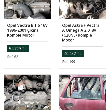
Opel Vectra B 1.6 16V
Opel Astra F Vectra
1996-2001 Çıkma
A Omega A 2.0i 8V
Komple Motor
(C20NE) Komple
Motor
54.729 TL
40.452 TL
Ref: 62
Ref: 199