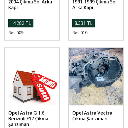
2004 Çıkma Sol Arka
1991-1999 Çıkma Sol
Kapı
Arka Kapı
14.282 TL
8.331 TL
Ref: 509
Ref: 510
Opel Astra G 1.6
Opel Astra Vectra
Benzinli F17 Çıkma
Çıkma Şanzıman
Şanzıman