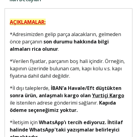
AÇIKLAMALAR:
*Adresimizden gelip parça alacakların, gelmeden
önce parçanın
son durumu hakkında bilgi
almaları rica olunur
.
*Verilen fiyatlar, parçanın boş hali içindir. Örneğin,
kapının üzerinde bulunan cam, kapı kolu v.s. kapı
fiyatına dahil dahil değildir.
*İl dışı taleplerde,
İBAN’a Havale/Eft düştükten
sonra ürün, anlaşmalı kargo olan
Yurtiçi Kargo
ile istenilen adrese gönderimi sağlanır.
Kapıda
ödeme seçeneğimiz yoktur.
*İletişim için
WhatsApp’ı tercih ediyoruz. İhtilaf
halinde WhatsApp'taki yazışmalar belirleyici
olmaktadır.