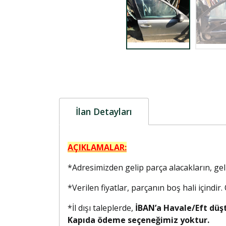
İlan Detayları
AÇIKLAMALAR:
*Adresimizden gelip parça alacakların, g
*Verilen fiyatlar, parçanın boş hali içindir
*İl dışı taleplerde,
İBAN’a Havale/Eft düş
Kapıda ödeme seçeneğimiz yoktur.