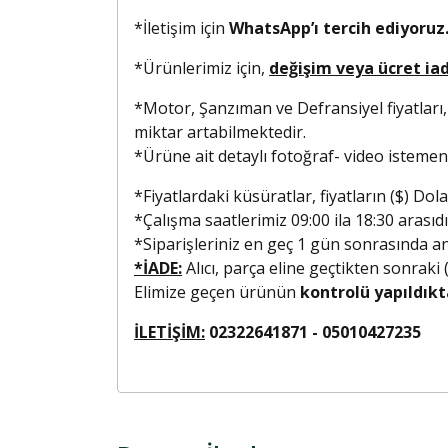
*İletişim için
WhatsApp’ı tercih ediyoruz.
*Ürünlerimiz için,
değişim veya ücret ia
*Motor, Şanzıman ve Defransiyel fiyatları,
miktar artabilmektedir.
*Ürüne ait detaylı fotoğraf- video isteme
*Fiyatlardaki küsüratlar, fiyatların ($) D
*Çalışma saatlerimiz 09:00 ila 18:30 arasıdı
*Siparişleriniz en geç 1 gün sonrasında anla
*İADE:
Alıcı, parça eline geçtikten sonraki
Elimize geçen ürünün
kontrolü yapıldıkt
İLETİŞİM:
02322641871 - 0501042723