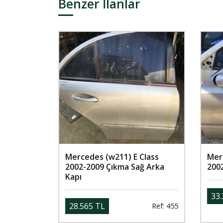
Benzer İlanlar
Mercedes (w211) E Class
Mer
2002-2009 Çıkma Sağ Arka
200
Kapı
33.
28.565 TL
Ref: 455