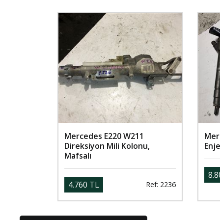
Mercedes E220 W211
Mer
Direksiyon Mili Kolonu,
Enj
Mafsalı
8.8
4.760 TL
Ref: 2236