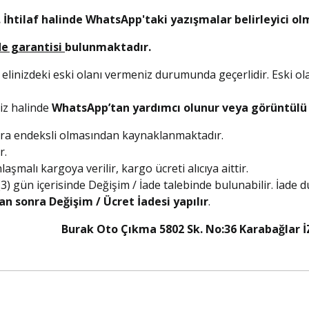
 İhtilaf halinde WhatsApp'taki yazışmalar belirleyici ol
de garantisi
bulunmaktadır.
 elinizdeki eski olanı vermeniz durumunda geçerlidir. Eski ol
niz halinde
WhatsApp’tan yardımcı olunur veya görüntülü a
olara endeksli olmasından kaynaklanmaktadır.
r.
şmalı kargoya verilir, kargo ücreti alıcıya aittir.
 (3) gün içerisinde Değişim / İade talebinde bulunabilir. İade
an sonra Değişim / Ücret İadesi yapılır
.
5 Burak Oto Çıkma 5802 Sk. No:36 Karabağlar İ