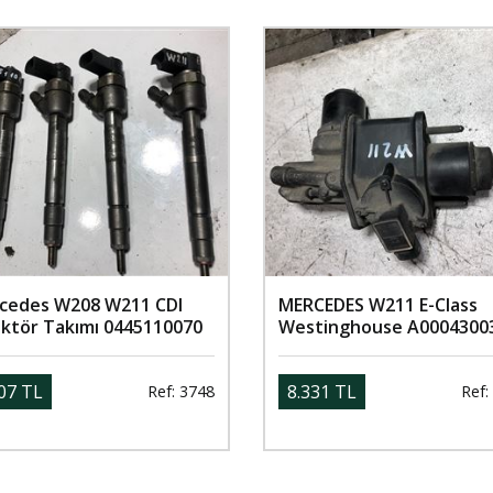
cedes W208 W211 CDI
MERCEDES W211 E-Class
ektör Takımı 0445110070
Westinghouse A0004300
07 TL
8.331 TL
Ref: 3748
Ref: