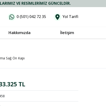
VE RESIMLERIMIZ GÜNCELDIR.
0 (501) 042 72 35
Yol Tarifi
Hakkımızda
İletişim
kma Sağ Ön Kapı
33.325 TL
458