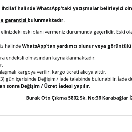
 İhtilaf halinde WhatsApp'taki yazışmalar belirleyici ol
de garantisi
bulunmaktadır.
 elinizdeki eski olanı vermeniz durumunda geçerlidir. Eski ol
niz halinde
WhatsApp’tan yardımcı olunur veya görüntülü a
olara endeksli olmasından kaynaklanmaktadır.
r.
şmalı kargoya verilir, kargo ücreti alıcıya aittir.
 (3) gün içerisinde Değişim / İade talebinde bulunabilir. İade
an sonra Değişim / Ücret İadesi yapılır
.
5 Burak Oto Çıkma 5802 Sk. No:36 Karabağlar İ