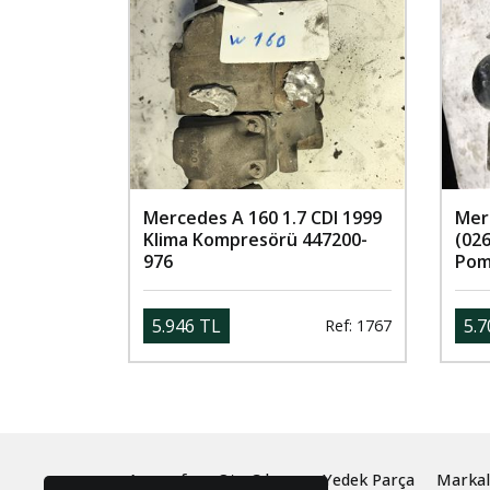
Mercedes A 160 1.7 CDI 1999
Mer
Klima Kompresörü 447200-
(02
976
Pom
5.946 TL
5.7
Ref: 1767
Anasayfa
Oto Çıkma ve Yedek Parça
Markal