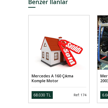
Benzer İlanlar
Mercedes A 160 Çıkma
Mer
Komple Motor
200
68.030 TL
6.6
Ref: 174