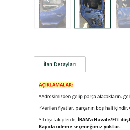
İlan Detayları
AÇIKLAMALAR:
*Adresimizden gelip parça alacakların, g
*Verilen fiyatlar, parçanın boş hali içindir
*İl dışı taleplerde,
İBAN’a Havale/Eft düş
Kapıda ödeme seçeneğimiz yoktur.