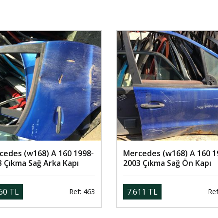
cedes (w168) A 160 1998-
Mercedes (w168) A 160 1
3 Çıkma Sağ Arka Kapı
2003 Çıkma Sağ Ön Kapı
60 TL
7.611 TL
Ref: 463
Ref