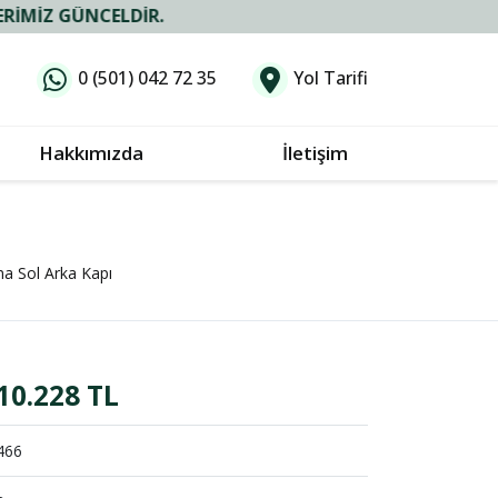
CELDIR.
0 (501) 042 72 35
Yol Tarifi
Hakkımızda
İletişim
a Sol Arka Kapı
10.228 TL
466