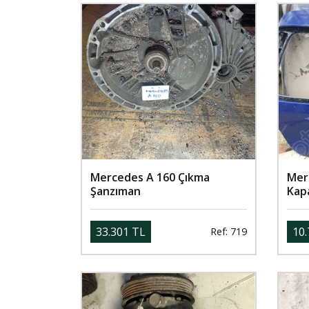
Mercedes A 160 Çıkma
Mer
Şanzıman
Kap
33.301 TL
10.
Ref: 719