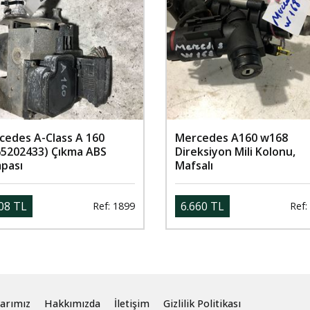
cedes A-Class A 160
Mercedes A160 w168
65202433) Çıkma ABS
Direksiyon Mili Kolonu,
pası
Mafsalı
08 TL
6.660 TL
Ref: 1899
Ref:
arımız
Hakkımızda
İletişim
Gizlilik Politikası