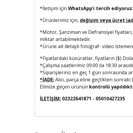
*İletişim için
WhatsApp’ı tercih ediyoruz.
*Ürünlerimiz için,
değişim veya ücret ia
*Motor, Şanzıman ve Defransiyel fiyatları,
miktar artabilmektedir.
*Ürüne ait detaylı fotoğraf- video isteme
*Fiyatlardaki küsüratlar, fiyatların ($) D
*Çalışma saatlerimiz 09:00 ila 18:30 arasıdı
*Siparişleriniz en geç 1 gün sonrasında anla
*İADE:
Alıcı, parça eline geçtikten sonraki
Elimize geçen ürünün
kontrolü yapıldıkt
İLETİŞİM:
02322641871 - 0501042723