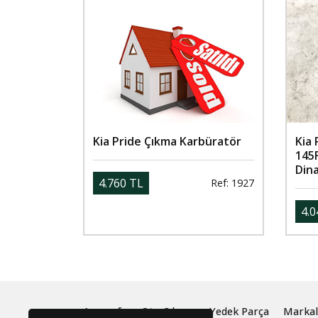
Kia Pride Çıkma Karbüratör
Kia 
145
Din
4.760 TL
Ref: 1927
4.0
Anasayfa
Oto Çıkma ve Yedek Parça
Markal