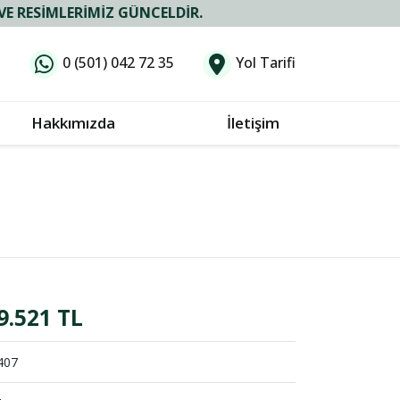
ERIMIZ GÜNCELDIR.
0 (501) 042 72 35
Yol Tarifi
Hakkımızda
İletişim
9.521 TL
407