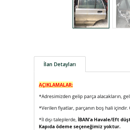
İlan Detayları
AÇIKLAMALAR:
*Adresimizden gelip parça alacakların, g
*Verilen fiyatlar, parçanın boş hali içindir
*İl dışı taleplerde,
İBAN’a Havale/Eft düş
Kapıda ödeme seçeneğimiz yoktur.