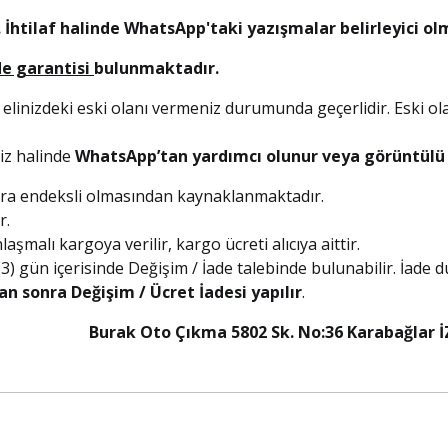
 İhtilaf halinde WhatsApp'taki yazışmalar belirleyici ol
de garantisi
bulunmaktadır.
 elinizdeki eski olanı vermeniz durumunda geçerlidir. Eski ol
niz halinde
WhatsApp’tan yardımcı olunur veya görüntülü a
olara endeksli olmasından kaynaklanmaktadır.
r.
şmalı kargoya verilir, kargo ücreti alıcıya aittir.
 (3) gün içerisinde Değişim / İade talebinde bulunabilir. İade
an sonra Değişim / Ücret İadesi yapılır
.
5 Burak Oto Çıkma 5802 Sk. No:36 Karabağlar İ