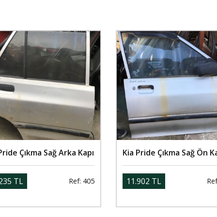
Pride Çıkma Sağ Arka Kapı
Kia Pride Çıkma Sağ Ön K
235 TL
11.902 TL
Ref: 405
Ref