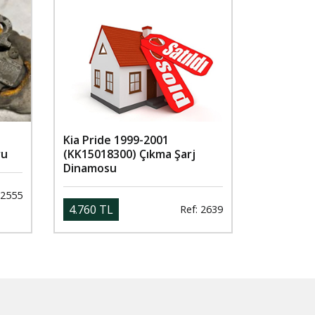
Kia Pride 1999-2001
ru
(KK15018300) Çıkma Şarj
Dinamosu
 2555
4.760 TL
Ref: 2639