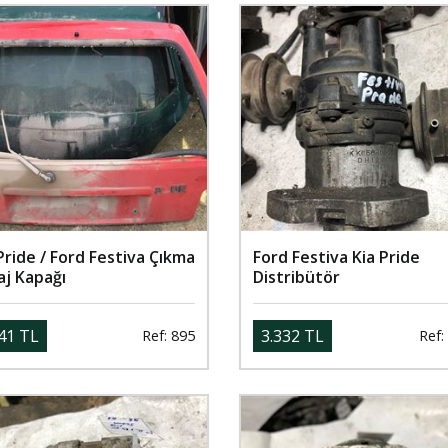
Pride / Ford Festiva Çıkma
Ford Festiva Kia Pride
aj Kapağı
Distribütör
41 TL
3.332 TL
Ref: 895
Ref: