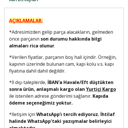
AÇIKLAMALAR:
*Adresimizden gelip parça alacakların, gelmeden
önce parçanın
son durumu hakkında bilgi
almaları rica olunur
.
*Verilen fiyatlar, parçanın boş hali içindir. Örneğin,
kapının üzerinde bulunan cam, kapı kolu v.s. kapı
fiyatına dahil dahil değildir.
*İl dışı taleplerde,
İBAN’a Havale/Eft düştükten
sonra ürün, anlaşmalı kargo olan
Yurtiçi Kargo
ile istenilen adrese gönderimi sağlanır.
Kapıda
ödeme seçeneğimiz yoktur.
*İletişim için
WhatsApp’ı tercih ediyoruz. İhtilaf
halinde WhatsApp'taki yazışmalar belirleyici
olmaktadır.