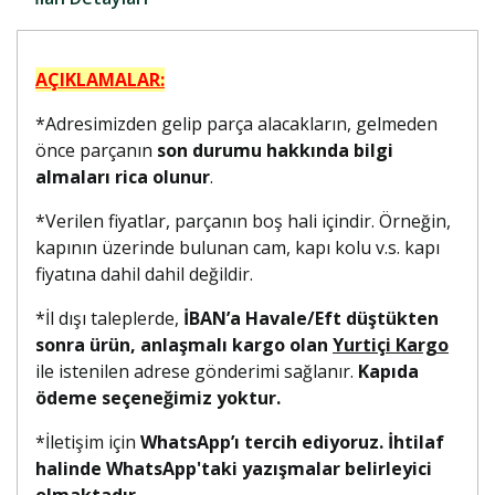
AÇIKLAMALAR:
*Adresimizden gelip parça alacakların, gelmeden
önce parçanın
son durumu hakkında bilgi
almaları rica olunur
.
*Verilen fiyatlar, parçanın boş hali içindir. Örneğin,
kapının üzerinde bulunan cam, kapı kolu v.s. kapı
fiyatına dahil dahil değildir.
*İl dışı taleplerde,
İBAN’a Havale/Eft düştükten
sonra ürün, anlaşmalı kargo olan
Yurtiçi Kargo
ile istenilen adrese gönderimi sağlanır.
Kapıda
ödeme seçeneğimiz yoktur.
*İletişim için
WhatsApp’ı tercih ediyoruz. İhtilaf
halinde WhatsApp'taki yazışmalar belirleyici
olmaktadır.