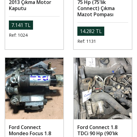
2013 Çıkma Motor
75 Hp (75'lik
Kaputu
Connect) Çıkma
Mazot Pompası
7.141 TL
14.282 TL
Ref: 1024
Ref: 1131
Ford Connect
Ford Connect 1.8
Mondeo Focus 1.8
TDCi 90 Hp (90'lık