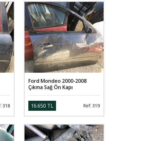
Ford Mondeo 2000-2008
Çıkma Sağ Ön Kapı
16.650 TL
: 318
Ref: 319