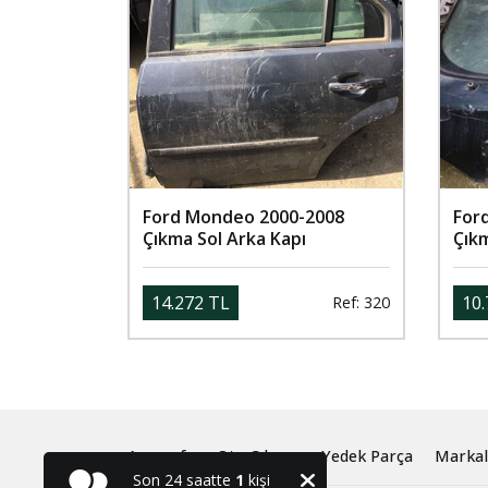
Ford Mondeo 2000-2008
For
Çıkma Sol Arka Kapı
Çık
14.272 TL
10.
Ref: 320
Anasayfa
Oto Çıkma ve Yedek Parça
Markal
Son 24 saatte
1
kişi