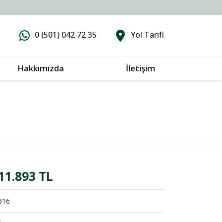
0 (501) 042 72 35
Yol Tarifi
Hakkımızda
İletişim
11.893 TL
316