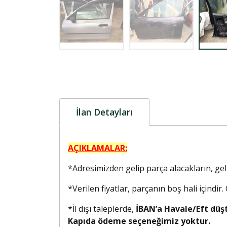
İlan Detayları
AÇIKLAMALAR:
*Adresimizden gelip parça alacakların, g
*Verilen fiyatlar, parçanın boş hali içindir
*İl dışı taleplerde,
İBAN’a Havale/Eft düş
Kapıda ödeme seçeneğimiz yoktur.