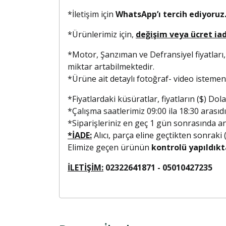
*İletişim için
WhatsApp’ı tercih ediyoruz.
*Ürünlerimiz için,
değişim veya ücret ia
*Motor, Şanzıman ve Defransiyel fiyatları,
miktar artabilmektedir.
*Ürüne ait detaylı fotoğraf- video isteme
*Fiyatlardaki küsüratlar, fiyatların ($) D
*Çalışma saatlerimiz 09:00 ila 18:30 arasıdı
*Siparişleriniz en geç 1 gün sonrasında anla
*İADE:
Alıcı, parça eline geçtikten sonraki
Elimize geçen ürünün
kontrolü yapıldıkt
İLETİŞİM:
02322641871 - 0501042723