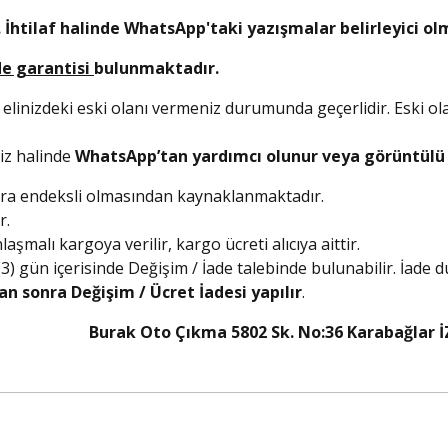
 İhtilaf halinde WhatsApp'taki yazışmalar belirleyici ol
de garantisi
bulunmaktadır.
 elinizdeki eski olanı vermeniz durumunda geçerlidir. Eski ol
niz halinde
WhatsApp’tan yardımcı olunur veya görüntülü a
olara endeksli olmasından kaynaklanmaktadır.
r.
şmalı kargoya verilir, kargo ücreti alıcıya aittir.
 (3) gün içerisinde Değişim / İade talebinde bulunabilir. İade
an sonra Değişim / Ücret İadesi yapılır
.
5 Burak Oto Çıkma 5802 Sk. No:36 Karabağlar İ