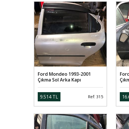
Ford Mondeo 1993-2001
For
Çıkma Sol Arka Kapı
Çık
9.514 TL
16.
Ref: 315