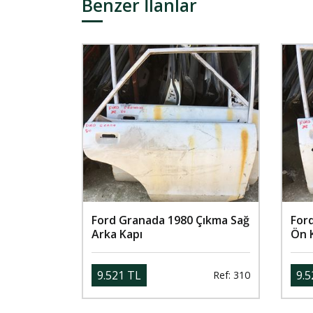
Benzer İlanlar
Ford Granada 1980 Çıkma Sağ
For
Arka Kapı
Ön 
9.521 TL
9.5
Ref: 310