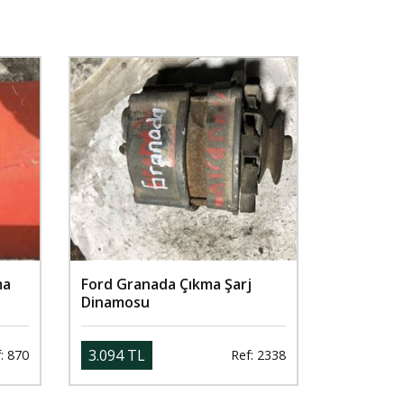
ma
Ford Granada Çıkma Şarj
Dinamosu
3.094 TL
: 870
Ref: 2338