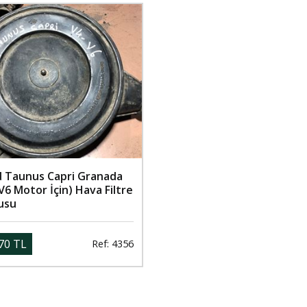
d Taunus Capri Granada
V6 Motor İçin) Hava Filtre
usu
70 TL
Ref: 4356