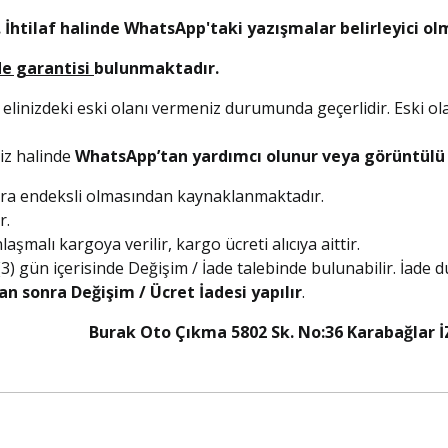
 İhtilaf halinde WhatsApp'taki yazışmalar belirleyici ol
de garantisi
bulunmaktadır.
 elinizdeki eski olanı vermeniz durumunda geçerlidir. Eski ol
niz halinde
WhatsApp’tan yardımcı olunur veya görüntülü a
olara endeksli olmasından kaynaklanmaktadır.
r.
şmalı kargoya verilir, kargo ücreti alıcıya aittir.
 (3) gün içerisinde Değişim / İade talebinde bulunabilir. İade
an sonra Değişim / Ücret İadesi yapılır
.
5 Burak Oto Çıkma 5802 Sk. No:36 Karabağlar İ