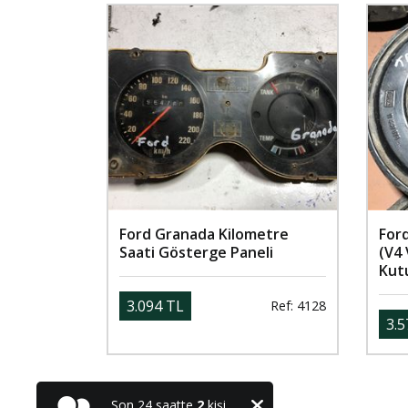
Ford Granada Kilometre
For
Saati Gösterge Paneli
(V4 
Kut
3.094 TL
Ref: 4128
3.5
Son 24 saatte
2
kişi