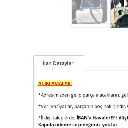
İlan Detayları
AÇIKLAMALAR:
*Adresimizden gelip parça alacakların, g
*Verilen fiyatlar, parçanın boş hali içindir
*İl dışı taleplerde,
İBAN’a Havale/Eft düş
Kapıda ödeme seçeneğimiz yoktur.