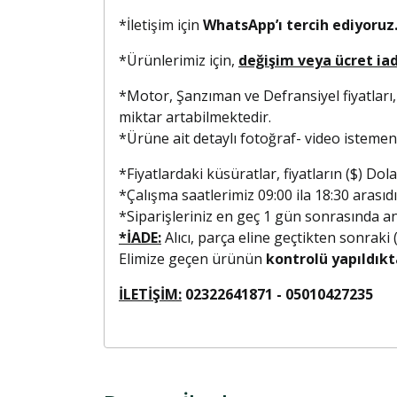
*İletişim için
WhatsApp’ı tercih ediyoruz.
*Ürünlerimiz için,
değişim veya ücret ia
*Motor, Şanzıman ve Defransiyel fiyatları,
miktar artabilmektedir.
*Ürüne ait detaylı fotoğraf- video isteme
*Fiyatlardaki küsüratlar, fiyatların ($) D
*Çalışma saatlerimiz 09:00 ila 18:30 arasıdı
*Siparişleriniz en geç 1 gün sonrasında anla
*İADE:
Alıcı, parça eline geçtikten sonraki
Elimize geçen ürünün
kontrolü yapıldıkt
İLETİŞİM:
02322641871 - 0501042723