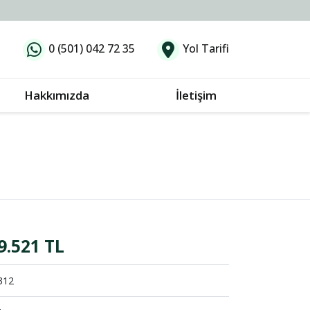
0 (501) 042 72 35
Yol Tarifi
Hakkımızda
İletişim
9.521 TL
312