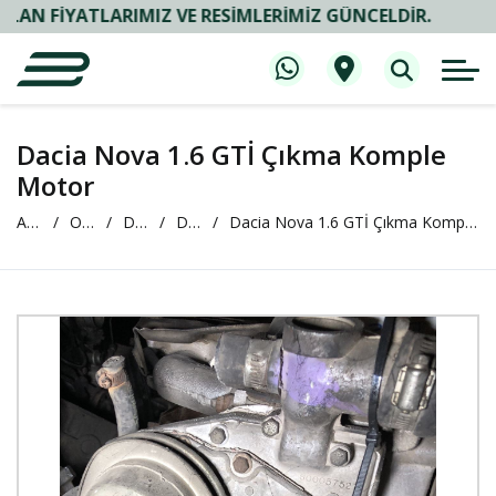
N FIYATLARIMIZ VE RESIMLERIMIZ GÜNCELDIR.
Dacia Nova 1.6 GTİ Çıkma Komple
Motor
Anasayfa
Oto Çıkma ve Yedek Parça
DACİA
DACİA Nova
Dacia Nova 1.6 GTİ Çıkma Komple Motor