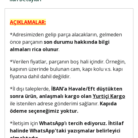
AÇIKLAMALAR:
*Adresimizden gelip parça alacakların, gelmeden
önce parçanın
son durumu hakkında bilgi
almaları rica olunur
.
*Verilen fiyatlar, parçanın boş hali içindir. Örneğin,
kapının üzerinde bulunan cam, kapı kolu v.s. kapı
fiyatına dahil dahil değildir.
*İl dışı taleplerde,
İBAN’a Havale/Eft düştükten
sonra ürün, anlaşmalı kargo olan
Yurtiçi Kargo
ile istenilen adrese gönderimi sağlanır.
Kapıda
ödeme seçeneğimiz yoktur.
*İletişim için
WhatsApp’ı tercih ediyoruz. İhtilaf
halinde WhatsApp'taki yazışmalar belirleyici
olmaktadır.