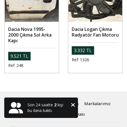
Dacia Nova 1995-
Dacia Logan Çıkma
2000 Çıkma Sol Arka
Radyatör Fan Motoru
Kapı
3.332 TL
9.521 TL
Ref: 1326
Ref: 248
Anasayfa
Oto Çıkma ve Yedek Parça
Markalarımız
Son 24 saatte
2
kişi
bu ilana baktı.
Hakkımızda
İletişim
Gizlilik Politikası