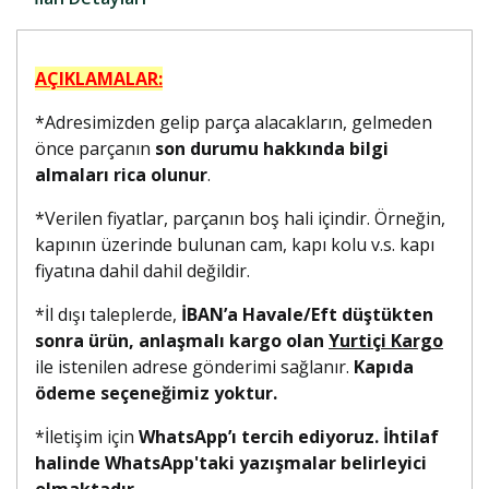
AÇIKLAMALAR:
*Adresimizden gelip parça alacakların, gelmeden
önce parçanın
son durumu hakkında bilgi
almaları rica olunur
.
*Verilen fiyatlar, parçanın boş hali içindir. Örneğin,
kapının üzerinde bulunan cam, kapı kolu v.s. kapı
fiyatına dahil dahil değildir.
*İl dışı taleplerde,
İBAN’a Havale/Eft düştükten
sonra ürün, anlaşmalı kargo olan
Yurtiçi Kargo
ile istenilen adrese gönderimi sağlanır.
Kapıda
ödeme seçeneğimiz yoktur.
*İletişim için
WhatsApp’ı tercih ediyoruz. İhtilaf
halinde WhatsApp'taki yazışmalar belirleyici
olmaktadır.