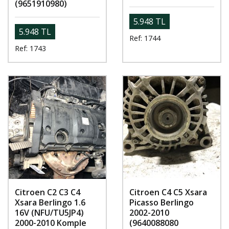
(9651910980)
5.948 TL
5.948 TL
Ref: 1744
Ref: 1743
Citroen C2 C3 C4
Citroen C4 C5 Xsara
Xsara Berlingo 1.6
Picasso Berlingo
16V (NFU/TU5JP4)
2002-2010
2000-2010 Komple
(9640088080