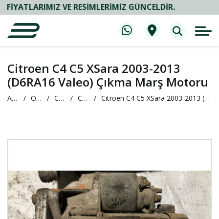
LARIMIZ VE RESIMLERIMIZ GÜNCELDIR.
Citroen C4 C5 XSara 2003-2013
(D6RA16 Valeo) Çıkma Marş Motoru
Anasayfa
Oto Çıkma ve Yedek Parça
CİTROEN
CİTREOEN C4
Citroen C4 C5 XSara 2003-2013 (D6RA16 Valeo) Çıkma Marş Motoru