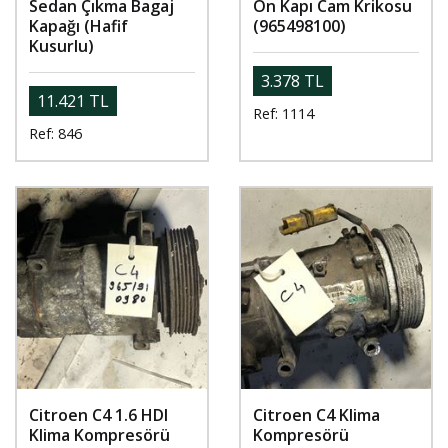
Sedan Çıkma Bagaj
Ön Kapı Cam Krikosu
Kapağı (Hafif
(965498100)
Kusurlu)
3.378 TL
11.421 TL
Ref: 1114
Ref: 846
Citroen C4 1.6 HDI
Citroen C4 Klima
Klima Kompresörü
Kompresörü