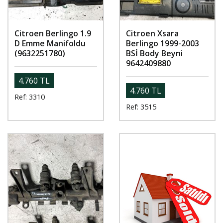
Citroen Berlingo 1.9
Citroen Xsara
D Emme Manifoldu
Berlingo 1999-2003
(9632251780)
BSİ Body Beyni
9642409880
4.760 TL
4.760 TL
Ref: 3310
Ref: 3515