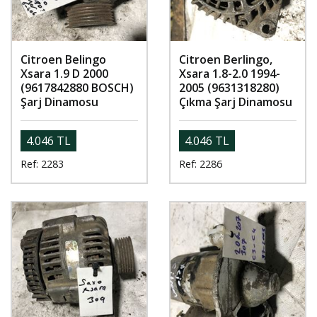
Citroen Belingo
Citroen Berlingo,
Xsara 1.9 D 2000
Xsara 1.8-2.0 1994-
(9617842880 BOSCH)
2005 (9631318280)
Şarj Dinamosu
Çıkma Şarj Dinamosu
4.046 TL
4.046 TL
Ref: 2283
Ref: 2286