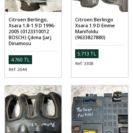
Citroen Berlingo,
Citroen Berlingo
Xsara 1.8-1.9 D 1996-
Xsara 1.9 D Emme
2005 (0123310012
Manifoldu
BOSCH) Çıkma Şarj
(9633827880)
Dinamosu
5.713 TL
4.760 TL
Ref: 3308
Ref: 2644