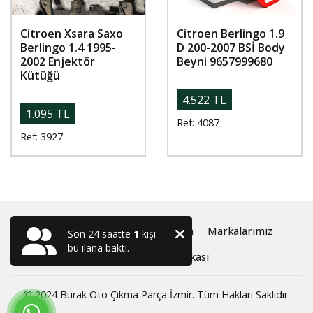
Citroen Xsara Saxo
Citroen Berlingo 1.9
Berlingo 1.4 1995-
D 200-2007 BSİ Body
2002 Enjektör
Beyni 9657999680
Kütüğü
4.522 TL
1.095 TL
Ref: 4087
Ref: 3927
Anasayfa
Oto Çıkma ve Yedek Parça
Markalarımız
Son 24 saatte
1
kişi
bu ilana baktı.
Hakkımızda
İletişim
Gizlilik Politikası
© 2024 Burak Oto Çıkma Parça İzmir. Tüm Hakları Saklıdır.