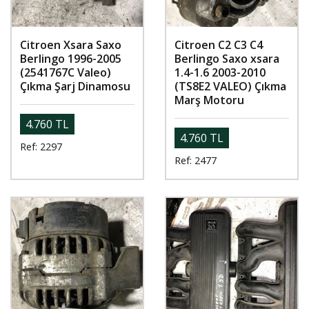
Citroen Xsara Saxo
Citroen C2 C3 C4
Berlingo 1996-2005
Berlingo Saxo xsara
(2541767C Valeo)
1.4-1.6 2003-2010
Çıkma Şarj Dinamosu
(TS8E2 VALEO) Çıkma
Marş Motoru
4.760 TL
4.760 TL
Ref: 2297
Ref: 2477