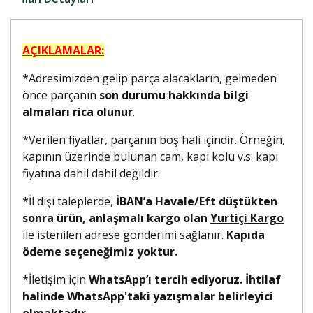
AÇIKLAMALAR:
*Adresimizden gelip parça alacakların, gelmeden
önce parçanın
son durumu hakkında bilgi
almaları rica olunur
.
*Verilen fiyatlar, parçanın boş hali içindir. Örneğin,
kapının üzerinde bulunan cam, kapı kolu v.s. kapı
fiyatına dahil dahil değildir.
*İl dışı taleplerde,
İBAN’a Havale/Eft düştükten
sonra ürün, anlaşmalı kargo olan
Yurtiçi Kargo
ile istenilen adrese gönderimi sağlanır.
Kapıda
ödeme seçeneğimiz yoktur.
*İletişim için
WhatsApp’ı tercih ediyoruz. İhtilaf
halinde WhatsApp'taki yazışmalar belirleyici
olmaktadır.