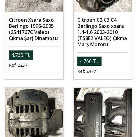
Citroen Xsara Saxo
Citroen C2 C3 C4
Berlingo 1996-2005
Berlingo Saxo xsara
(2541767C Valeo)
1.4-1.6 2003-2010
Çıkma Şarj Dinamosu
(TS8E2 VALEO) Çıkma
Marş Motoru
4.760 TL
4.760 TL
Ref: 2297
Ref: 2477