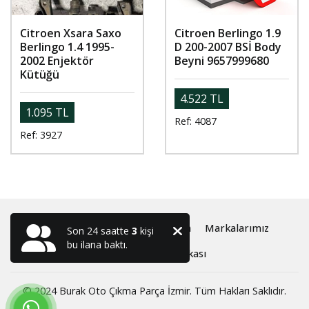
Citroen Xsara Saxo
Citroen Berlingo 1.9
Berlingo 1.4 1995-
D 200-2007 BSİ Body
2002 Enjektör
Beyni 9657999680
Kütüğü
4.522 TL
1.095 TL
Ref: 4087
Ref: 3927
Anasayfa
Oto Çıkma ve Yedek Parça
Markalarımız
Son 24 saatte
3
kişi
bu ilana baktı.
Hakkımızda
İletişim
Gizlilik Politikası
© 2024 Burak Oto Çıkma Parça İzmir. Tüm Hakları Saklıdır.