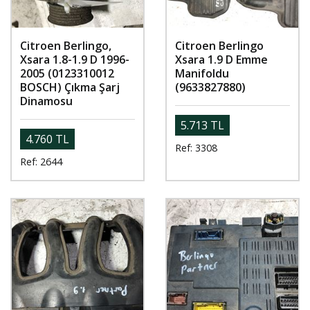
Citroen Berlingo,
Citroen Berlingo
Xsara 1.8-1.9 D 1996-
Xsara 1.9 D Emme
2005 (0123310012
Manifoldu
BOSCH) Çıkma Şarj
(9633827880)
Dinamosu
5.713 TL
4.760 TL
Ref: 3308
Ref: 2644