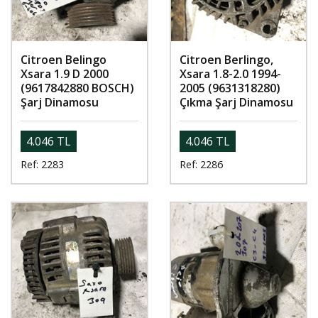
Citroen Belingo
Citroen Berlingo,
Xsara 1.9 D 2000
Xsara 1.8-2.0 1994-
(9617842880 BOSCH)
2005 (9631318280)
Şarj Dinamosu
Çıkma Şarj Dinamosu
4.046 TL
4.046 TL
Ref: 2283
Ref: 2286