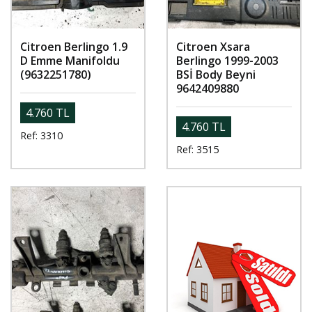
Citroen Berlingo 1.9
Citroen Xsara
D Emme Manifoldu
Berlingo 1999-2003
(9632251780)
BSİ Body Beyni
9642409880
4.760 TL
4.760 TL
Ref: 3310
Ref: 3515