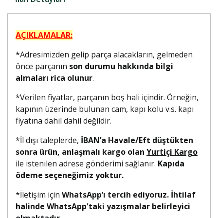
AÇIKLAMALAR:
*Adresimizden gelip parça alacakların, gelmeden
önce parçanın
son durumu hakkında bilgi
almaları rica olunur
.
*Verilen fiyatlar, parçanın boş hali içindir. Örneğin,
kapının üzerinde bulunan cam, kapı kolu v.s. kapı
fiyatına dahil dahil değildir.
*İl dışı taleplerde,
İBAN’a Havale/Eft düştükten
sonra ürün, anlaşmalı kargo olan
Yurtiçi Kargo
ile istenilen adrese gönderimi sağlanır.
Kapıda
ödeme seçeneğimiz yoktur.
*İletişim için
WhatsApp’ı tercih ediyoruz. İhtilaf
halinde WhatsApp'taki yazışmalar belirleyici
olmaktadır.