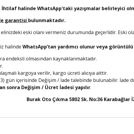
 İhtilaf halinde WhatsApp'taki yazışmalar belirleyici ol
de garantisi
bulunmaktadır.
 elinizdeki eski olanı vermeniz durumunda geçerlidir. Eski ol
niz halinde
WhatsApp’tan yardımcı olunur veya görüntülü a
olara endeksli olmasından kaynaklanmaktadır.
r.
şmalı kargoya verilir, kargo ücreti alıcıya aittir.
 (3) gün içerisinde Değişim / İade talebinde bulunabilir. İade
an sonra Değişim / Ücret İadesi yapılır
.
5 Burak Oto Çıkma 5802 Sk. No:36 Karabağlar İ