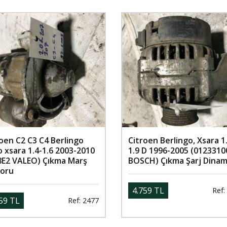
oen C2 C3 C4 Berlingo
Citroen Berlingo, Xsara 1
 xsara 1.4-1.6 2003-2010
1.9 D 1996-2005 (0123310
8E2 VALEO) Çıkma Marş
BOSCH) Çıkma Şarj Dina
oru
4.759 TL
Ref:
59 TL
Ref: 2477