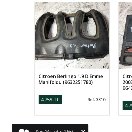
Citroen Berlingo 1.9 D Emme
Citr
Manifoldu (9632251780)
200
964
4.759 TL
Ref: 3310
4.7
Son 24 saatte
1
kişi