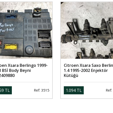
oen Xsara Berlingo 1999-
Citroen Xsara Saxo Berli
3 BSİ Body Beyni
1.4 1995-2002 Enjektör
2409880
Kütüğü
59 TL
1.094 TL
Ref: 3515
Ref: