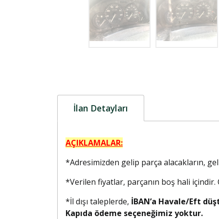
İlan Detayları
AÇIKLAMALAR:
*Adresimizden gelip parça alacakların, g
*Verilen fiyatlar, parçanın boş hali içindir
*İl dışı taleplerde,
İBAN’a Havale/Eft düş
Kapıda ödeme seçeneğimiz yoktur.