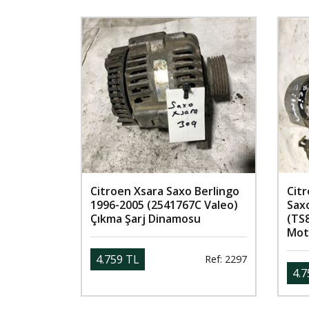
Citroen Xsara Saxo Berlingo
Citr
1996-2005 (2541767C Valeo)
Saxo
Çıkma Şarj Dinamosu
(TS
Mot
4.759 TL
Ref: 2297
4.7