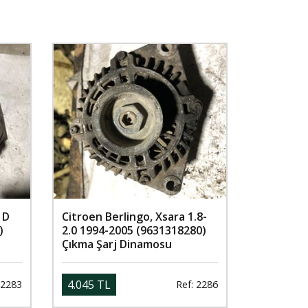
 D
Citroen Berlingo, Xsara 1.8-
)
2.0 1994-2005 (9631318280)
Çıkma Şarj Dinamosu
4.045 TL
 2283
Ref: 2286