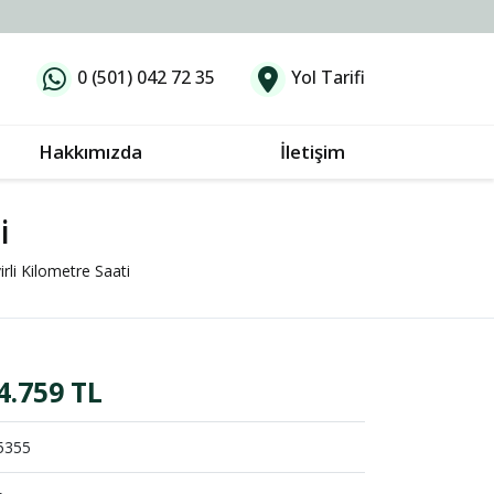
0 (501) 042 72 35
Yol Tarifi
Hakkımızda
İletişim
i
rli Kilometre Saati
4.759 TL
5355