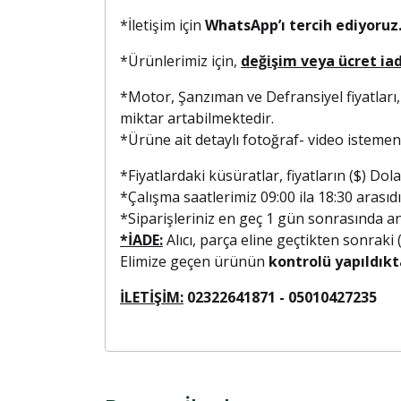
*İletişim için
WhatsApp’ı tercih ediyoruz.
*Ürünlerimiz için,
değişim veya ücret ia
*Motor, Şanzıman ve Defransiyel fiyatları,
miktar artabilmektedir.
*Ürüne ait detaylı fotoğraf- video isteme
*Fiyatlardaki küsüratlar, fiyatların ($) D
*Çalışma saatlerimiz 09:00 ila 18:30 arasıdı
*Siparişleriniz en geç 1 gün sonrasında anla
*İADE:
Alıcı, parça eline geçtikten sonraki
Elimize geçen ürünün
kontrolü yapıldıkt
İLETİŞİM:
02322641871 - 0501042723