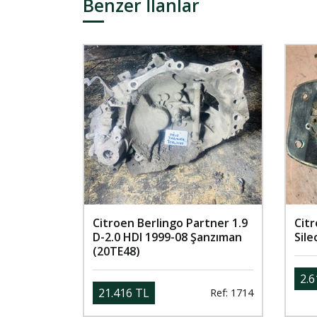
Benzer İlanlar
Citroen Berlingo Partner 1.9
Cit
D-2.0 HDI 1999-08 Şanzıman
Sil
(20TE48)
2.6
21.416 TL
Ref: 1714