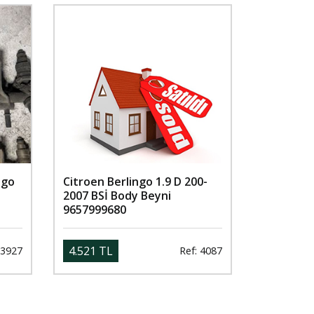
ngo
Citroen Berlingo 1.9 D 200-
2007 BSİ Body Beyni
9657999680
4.521 TL
 3927
Ref: 4087