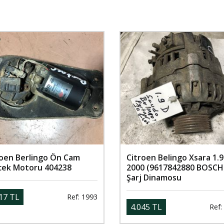
roen Berlingo Ön Cam
Citroen Belingo Xsara 1.9
ecek Motoru 404238
2000 (9617842880 BOSCH
Şarj Dinamosu
17 TL
Ref: 1993
4.045 TL
Ref: