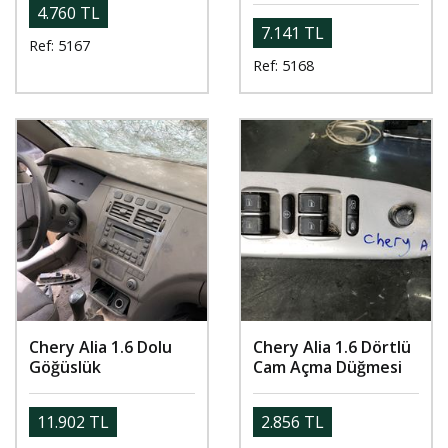
4.760 TL
7.141 TL
Ref: 5167
Ref: 5168
Chery Alia 1.6 Dolu
Chery Alia 1.6 Dörtlü
Göğüslük
Cam Açma Düğmesi
11.902 TL
2.856 TL