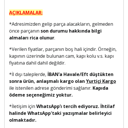
AÇIKLAMALAR:
*Adresimizden gelip parça alacakların, gelmeden
önce parçanın
son durumu hakkında bilgi
almaları rica olunur
.
*Verilen fiyatlar, parçanın boş hali içindir. Örneğin,
kapının üzerinde bulunan cam, kapı kolu v.s. kapı
fiyatına dahil dahil değildir.
*İl dışı taleplerde,
İBAN’a Havale/Eft düştükten
sonra ürün, anlaşmalı kargo olan
Yurtiçi Kargo
ile istenilen adrese gönderimi sağlanır.
Kapıda
ödeme seçeneğimiz yoktur.
*İletişim için
WhatsApp’ı tercih ediyoruz. İhtilaf
halinde WhatsApp'taki yazışmalar belirleyici
olmaktadır.