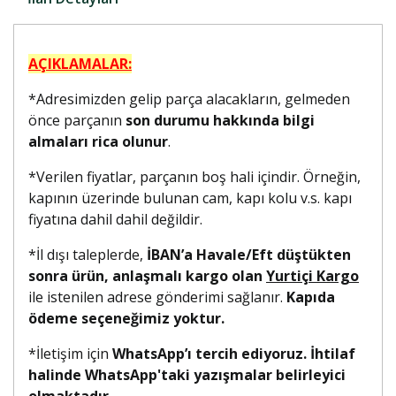
AÇIKLAMALAR:
*Adresimizden gelip parça alacakların, gelmeden
önce parçanın
son durumu hakkında bilgi
almaları rica olunur
.
*Verilen fiyatlar, parçanın boş hali içindir. Örneğin,
kapının üzerinde bulunan cam, kapı kolu v.s. kapı
fiyatına dahil dahil değildir.
*İl dışı taleplerde,
İBAN’a Havale/Eft düştükten
sonra ürün, anlaşmalı kargo olan
Yurtiçi Kargo
ile istenilen adrese gönderimi sağlanır.
Kapıda
ödeme seçeneğimiz yoktur.
*İletişim için
WhatsApp’ı tercih ediyoruz. İhtilaf
halinde WhatsApp'taki yazışmalar belirleyici
olmaktadır.