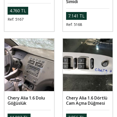
Simidi
4.760 TL
7.141 TL
Ref: 5167
Ref: 5168
Chery Alia 1.6 Dolu
Chery Alia 1.6 Dörtlü
Göğüslük
Cam Açma Düğmesi