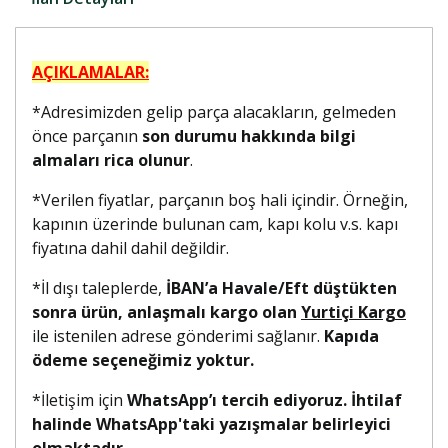
AÇIKLAMALAR:
*Adresimizden gelip parça alacakların, gelmeden
önce parçanın
son durumu hakkında bilgi
almaları rica olunur
.
*Verilen fiyatlar, parçanın boş hali içindir. Örneğin,
kapının üzerinde bulunan cam, kapı kolu v.s. kapı
fiyatına dahil dahil değildir.
*İl dışı taleplerde,
İBAN’a Havale/Eft düştükten
sonra ürün, anlaşmalı kargo olan
Yurtiçi Kargo
ile istenilen adrese gönderimi sağlanır.
Kapıda
ödeme seçeneğimiz yoktur.
*İletişim için
WhatsApp’ı tercih ediyoruz. İhtilaf
halinde WhatsApp'taki yazışmalar belirleyici
olmaktadır.