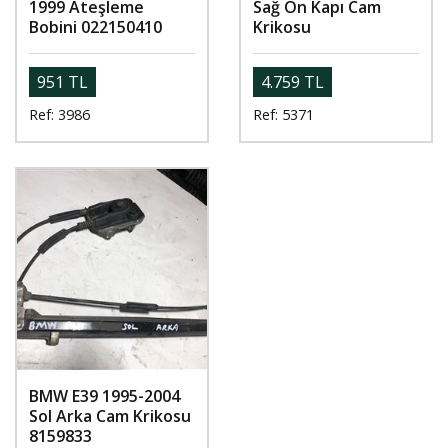
1999 Ateşleme
Sağ Ön Kapı Cam
Bobini 022150410
Krikosu
951 TL
4.759 TL
Ref: 3986
Ref: 5371
BMW E39 1995-2004
Sol Arka Cam Krikosu
8159833