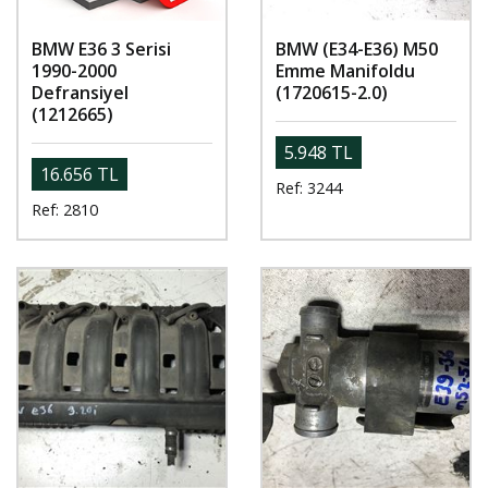
BMW E36 3 Serisi
BMW (E34-E36) M50
1990-2000
Emme Manifoldu
Defransiyel
(1720615-2.0)
(1212665)
5.948 TL
16.656 TL
Ref: 3244
Ref: 2810