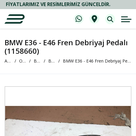
TLARIMIZ VE RESIMLERIMIZ GÜNCELDIR.
BMW E36 - E46 Fren Debriyaj Pedalı
(1158660)
Anasayfa
Oto Çıkma ve Yedek Parça
BMW
BMW 3 Serisi (E36)
BMW E36 - E46 Fren Debriyaj Pedalı (1158660)