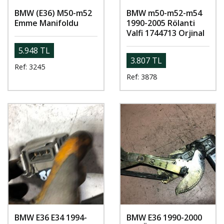
BMW (E36) M50-m52
BMW m50-m52-m54
Emme Manifoldu
1990-2005 Rölanti
Valfi 1744713 Orjinal
5.948 TL
3.807 TL
Ref: 3245
Ref: 3878
BMW E36 E34 1994-
BMW E36 1990-2000