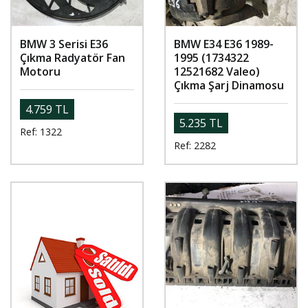
BMW 3 Serisi E36
BMW E34 E36 1989-
Çıkma Radyatör Fan
1995 (1734322
Motoru
12521682 Valeo)
Çıkma Şarj Dinamosu
4.759 TL
5.235 TL
Ref: 1322
Ref: 2282