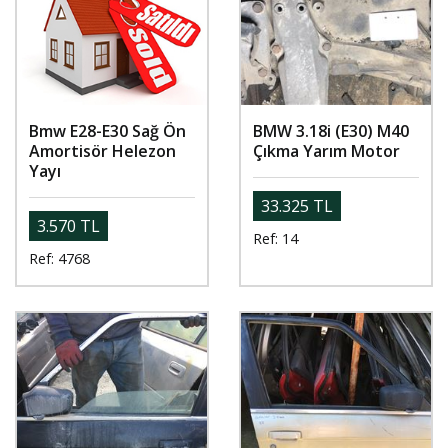
Bmw E28-E30 Sağ Ön
BMW 3.18i (E30) M40
Amortisör Helezon
Çıkma Yarım Motor
Yayı
33.325 TL
3.570 TL
Ref: 14
Ref: 4768