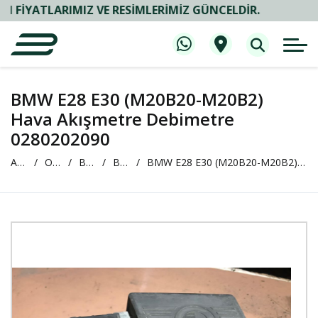
TLARIMIZ VE RESIMLERIMIZ GÜNCELDIR.
BMW E28 E30 (M20B20-M20B2)
Hava Akışmetre Debimetre
0280202090
Anasayfa
Oto Çıkma ve Yedek Parça
BMW
BMW 3 Serisi (E30)
BMW E28 E30 (M20B20-M20B2) Hava Akışmetre Debimetre 0280202090